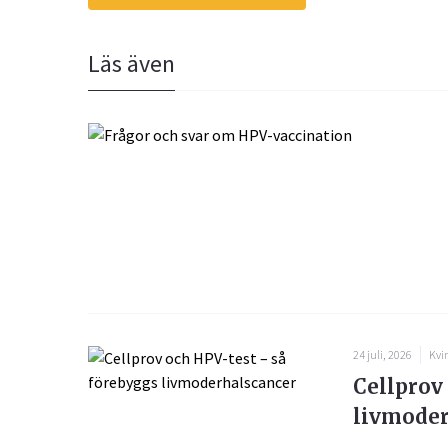
Läs även
24 juli, 2026
Kvi
Cellprov
livmoder