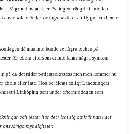
en. På grund av att klorlösningen trängde in mellan
ats av ebola och därför togs beslutet att flyga hem henne.
söndagen då man inte kunde se några tecken på
a tester för ebola eftersom dt inte fanns några symtom.
 in på då det råder patientsekretess men man kommer nu
har ebola eller inte. Hon beräknas enligt
Landstingets
ukhuset i Linköping
sent under eftermiddagen som
ngar och tester har det visat sig att kvinnan i det
ger ansvariga myndigheter.