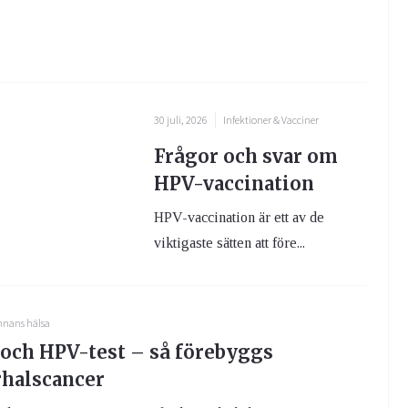
30 juli, 2026
Infektioner & Vacciner
Frågor och svar om
HPV-vaccination
HPV-vaccination är ett av de
viktigaste sätten att före...
nnans hälsa
 och HPV-test – så förebyggs
halscancer