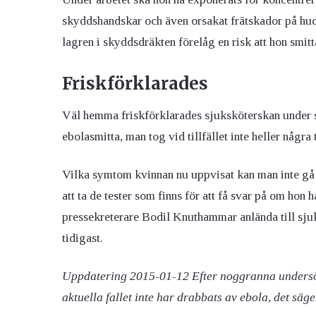
skyddshandskar och även orsakat frätskador på hud
lagren i skyddsdräkten förelåg en risk att hon smitt
Friskförklarades
Väl hemma friskförklarades sjuksköterskan under 
ebolasmitta, man tog vid tillfället inte heller någr
Vilka symtom kvinnan nu uppvisat kan man inte gå
att ta de tester som finns för att få svar på om hon 
pressekreterare Bodil Knuthammar
anlända till sj
tidigast.
Uppdatering 2015-01-12 Efter noggranna undersökni
aktuella fallet inte har drabbats av ebola, det sä