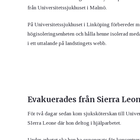
från Universitetssjukhuset i Malmö
.
På Universitetssjukhuset i Linköping förbereder ma
högisoleringsenheten
och hålla henne isolerad me
i ett uttalande på landstingets webb.
Evakuerades från Sierra Leo
För två dagar sedan kom sjuksköterskan till Univer
SIerra Leone där hon deltog i hjälparbetet.
Under arbetet ska hon ha exponerats för koncentrer