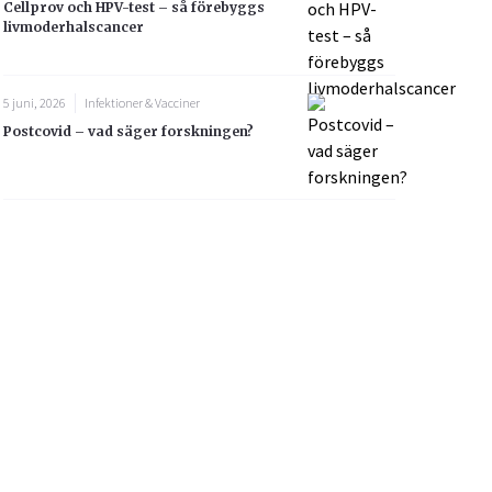
Cellprov och HPV-test – så förebyggs
livmoderhalscancer
5 juni, 2026
Infektioner & Vacciner
Postcovid – vad säger forskningen?