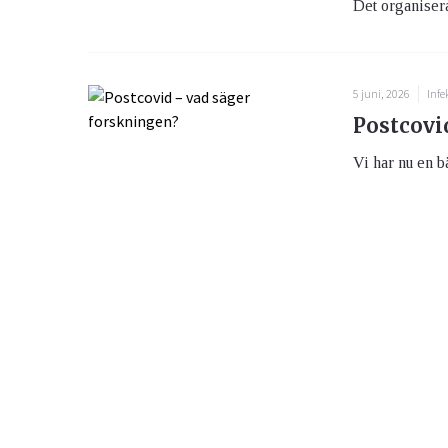
Det organiser
5 juni, 2026
Infe
Postcovi
Vi har nu en bä