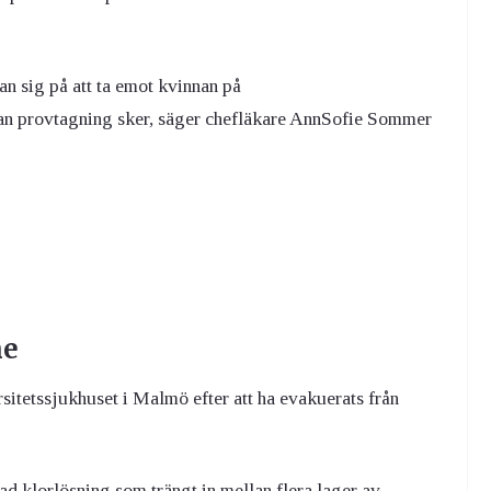
n sig på att ta emot kvinnan på
dan provtagning sker, säger chefläkare AnnSofie Sommer
ne
sitetssjukhuset i Malmö efter att ha evakuerats från
ad klorlösning som trängt in mellan flera lager av