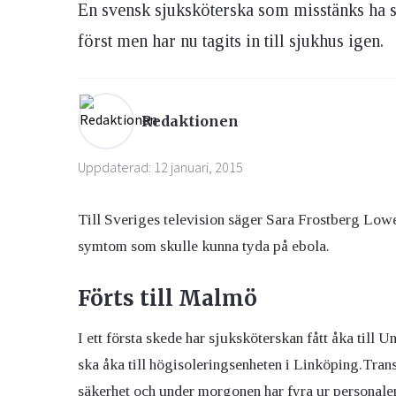
En svensk sjuksköterska som misstänks ha sm
först men har nu tagits in till sjukhus igen.
Ögon & Öron
Övervikt
Redaktionen
Uppdaterad: 12 januari, 2015
Till Sveriges television säger Sara Frostberg Low
symtom som skulle kunna tyda på ebola.
Förts till Malmö
I ett första skede har sjuksköterskan fått åka till
ska åka till högisoleringsenheten i Linköping.
Trans
säkerhet och under morgonen har f
yra ur personal