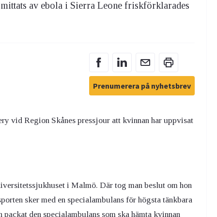
ittats av ebola i Sierra Leone friskförklarades
Prenumerera på nyhetsbrev
ery vid Region Skånes pressjour att kvinnan har uppvisat
 Universitetssjukhuset i Malmö. Där tog man beslut om hon
porten sker med en specialambulans för högsta tänkbara
en packat den specialambulans som ska hämta kvinnan