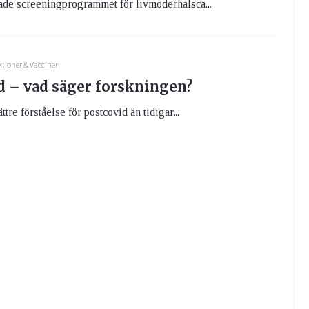
ade screeningprogrammet för livmoderhalsca...
ktioner & Vacciner
d – vad säger forskningen?
ttre förståelse för postcovid än tidigar...