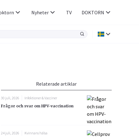
oktorn
Nyheter
TV
DOKTORN
Hjärnan & Nerver
Infektioner &
Vacciner
Hjärta & Kärl
din
e besvara
Hud & Hår
ar
n
Relaterade artiklar
Rökavvänjning
Sex & Samliv
30 juli, 2026
Infektioner & Vacciner
Rörelseapparaten
Sömn & Stress
Frågor och svar om HPV-vaccination
icy.
24 juli, 2026
Kvinnans hälsa