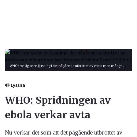
WHO tror sig se en ljusning i det pågående utbrottet av ebola men många barn har lämnats föräldralösa till följd av epidemin i Västafrika. Foto: Shutterstock
Lyssna
WHO: Spridningen av
ebola verkar avta
Nu verkar det som att det pågående utbrottet av