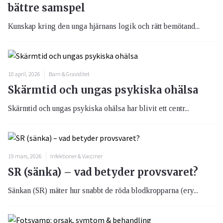
bättre samspel
Kunskap kring den unga hjärnans logik och rätt bemötand...
10 april, 2026
Barn & Graviditet
Skärmtid och ungas psykiska ohälsa
Skärmtid och ungas psykiska ohälsa har blivit ett centr...
19 mars, 2026
Infektioner & Vacciner
SR (sänka) – vad betyder provsvaret?
Sänkan (SR) mäter hur snabbt de röda blodkropparna (ery...