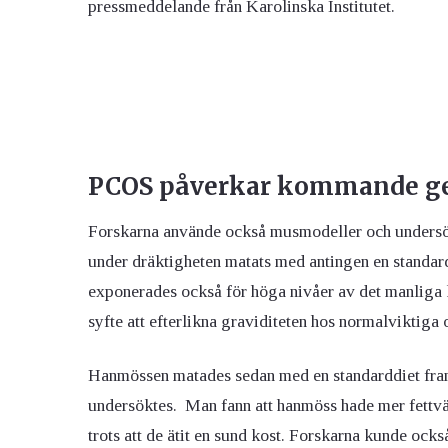
pressmeddelande från Karolinska Institutet.
PCOS påverkar kommande ge
Forskarna använde också musmodeller och undersö
under dräktigheten matats med antingen en standardd
exponerades också för höga nivåer av det manliga 
syfte att efterlikna graviditeten hos normalvikti
Hanmössen matades sedan med en standarddiet fram 
undersöktes. Man fann att hanmöss hade mer fettväv
trots att de ätit en sund kost. Forskarna kunde ock