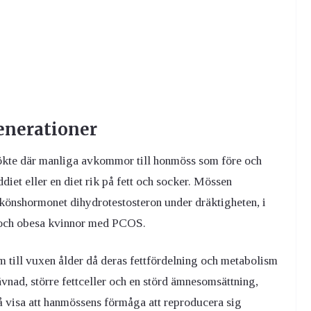
nerationer
kte där manliga avkommor till honmöss som före och
iet eller en diet rik på fett och socker. Mössen
könshormonet dihydrotestosteron under dräktigheten, i
ga och obesa kvinnor med PCOS.
till vuxen ålder då deras fettfördelning och metabolism
nad, större fettceller och en störd ämnesomsättning,
så visa att hanmössens förmåga att reproducera sig