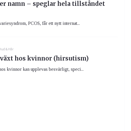
er namn – speglar hela tillståndet
ariesyndrom, PCOS, får ett nytt internat...
Hud & Hår
växt hos kvinnor (hirsutism)
os kvinnor kan upplevas besvärligt, speci...