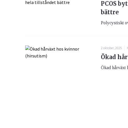
PCOS byt
bättre
Polycystiskt ov
2 oktober, 2025
Ökad hår
Ökad hårväxt h