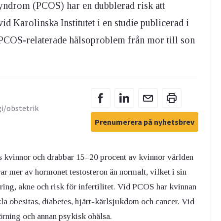
syndrom (PCOS) har en dubblerad risk att
id Karolinska Institutet i en studie publicerad i
 PCOS-relaterade hälsoproblem från mor till son
gi/obstetrik
Prenumerera på nyhetsbrev
s kvinnor och drabbar 15–20 procent av kvinnor världen
ar mer av hormonet testosteron än normalt, vilket i sin
ring, akne och risk för infertilitet. Vid PCOS har kvinnan
kla obesitas, diabetes, hjärt-kärlsjukdom och cancer. Vid
örning och annan psykisk ohälsa.