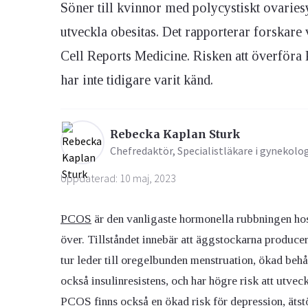
Söner till kvinnor med polycystiskt ovarie
utveckla obesitas. Det rapporterar forskare v
Ögon & Öron
Cell Reports Medicine. Risken att överföra
Övervikt
har inte tidigare varit känd.
Rebecka Kaplan Sturk
Chefredaktör, Specialistläkare i gynekolo
Uppdaterad: 10 maj, 2023
PCOS
är den vanligaste hormonella rubbningen ho
över. Tillståndet innebär att äggstockarna producer
tur leder till oregelbunden menstruation, ökad behå
också insulinresistens, och har högre risk att utvec
PCOS finns också en ökad risk för depression, ätst