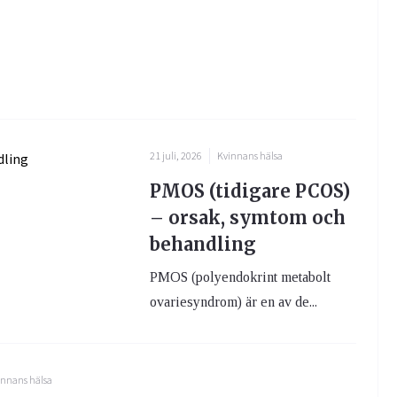
21 juli, 2026
Kvinnans hälsa
PMOS (tidigare PCOS)
– orsak, symtom och
behandling
PMOS (polyendokrint metabolt
ovariesyndrom) är en av de...
innans hälsa