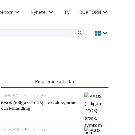
oktorn
Nyheter
TV
DOKTORN
Hjärnan & Nerver
Infektioner &
Vacciner
Hjärta & Kärl
din
e besvara
Hud & Hår
ar
n
Relaterade artiklar
Rökavvänjning
Sex & Samliv
21 juli, 2026
Kvinnans hälsa
Rörelseapparaten
Sömn & Stress
PMOS (tidigare PCOS) – orsak, symtom
icy.
och behandling
12 maj, 2026
Kvinnans hälsa