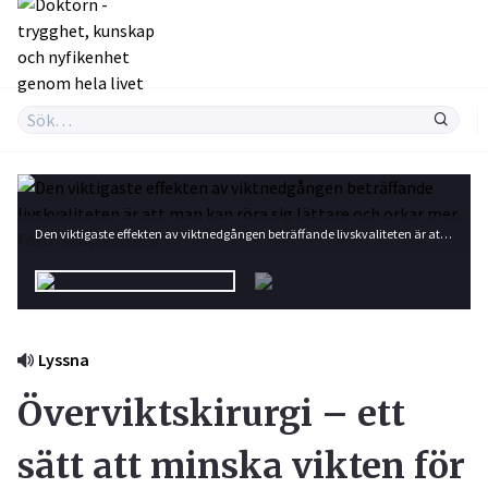
Den viktigaste effekten av viktnedgången beträffande livskvaliteten är att man kan röra sig lättare och orkar mer. Foto: Shutterstock
Lyssna
Överviktskirurgi – ett
sätt att minska vikten för