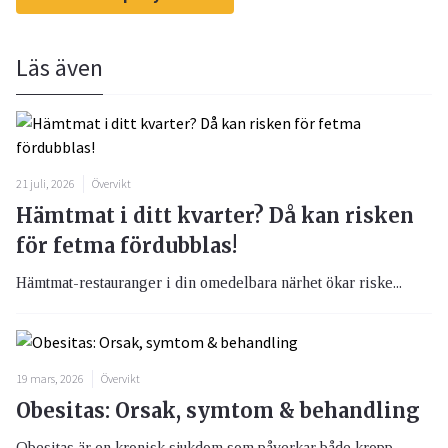
Läs även
21 juli, 2026
Övervikt
Hämtmat i ditt kvarter? Då kan risken
för fetma fördubblas!
Hämtmat-restauranger i din omedelbara närhet ökar riske...
19 mars, 2026
Övervikt
Obesitas: Orsak, symtom & behandling
Obesitas är en kronisk sjukdom som påverkar både kropp ...