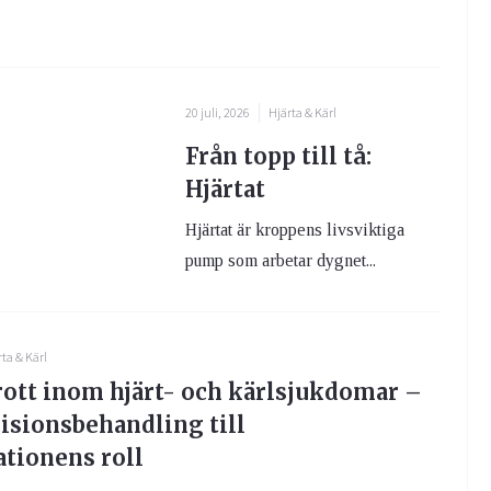
20 juli, 2026
Hjärta & Kärl
Från topp till tå:
Hjärtat
Hjärtat är kroppens livsviktiga
pump som arbetar dygnet...
ta & Kärl
tt inom hjärt- och kärlsjukdomar –
cisionsbehandling till
tionens roll