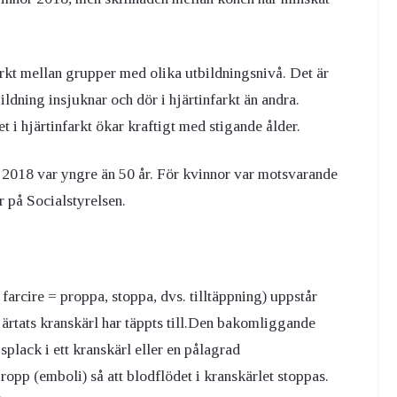
arkt mellan grupper med olika utbildningsnivå. Det är
ldning insjuknar och dör i hjärtinfarkt än andra.
t i hjärtinfarkt ökar kraftigt med stigande ålder.
2018 var yngre än 50 år. För kvinnor var motsvarande
er på Socialstyrelsen.
ch farcire = proppa, stoppa, dvs. tilltäppning) uppstår
 hjärtats kranskärl har täppts till.Den bakomliggande
gsplack i ett kranskärl eller en pålagrad
opp (emboli) så att blodflödet i kranskärlet stoppas.