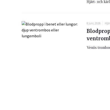
Hjärt- och kärl
8 juni, 2026
Hjär
Blodpropp
ventromb
Venös tromboe