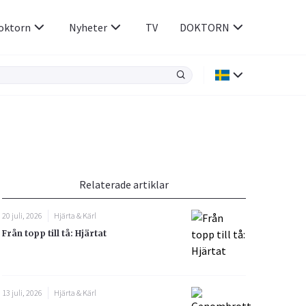
oktorn
Nyheter
TV
DOKTORN
Hjärnan & Nerver
Infektioner &
Vacciner
Hjärta & Kärl
din
e besvara
Hud & Hår
ar
n
Relaterade artiklar
Rökavvänjning
Sex & Samliv
20 juli, 2026
Hjärta & Kärl
Rörelseapparaten
Sömn & Stress
Från topp till tå: Hjärtat
icy.
13 juli, 2026
Hjärta & Kärl