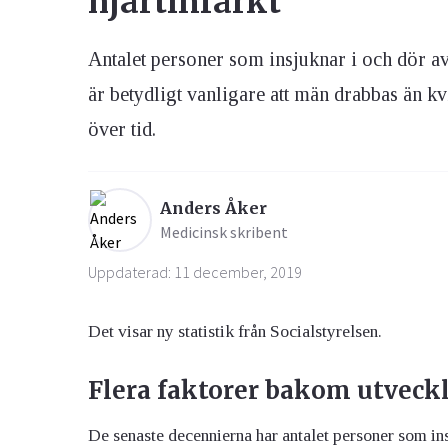
hjärtinfarkt
Antalet personer som insjuknar i och dör av 
Ögon & Öron
Övervikt
är betydligt vanligare att män drabbas än 
över tid.
Anders Åker
Medicinsk skribent
Uppdaterad: 11 december, 2019
Det visar ny statistik från Socialstyrelsen.
Flera faktorer bakom utveck
De senaste decennierna har antalet personer som i