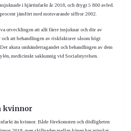
insjuknade i hjärtinfarkt år 2018, och drygt 5 800 avled.
 procent jämfört med motsvarande siffror 2002.
va utvecklingen att allt färre insjuknar och dör av
er och att behandlingen av riskfaktorer såsom högt
s. Det akuta omhändertagandet och behandlingen av dem
ylén, medicinskt sakkunnig vid Socialstyrelsen.
n kvinnor
tinfarkt än kvinnor. Både förekomsten och dödligheten
innor 2018, men skillnaden mellan könen har minskat