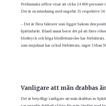
Preliminära siffror visar att cirka 24 800 personer 
Det är en minskning med ungefär 35 respektive 56
– Det är flera faktorer som ligger bakom den positi
hjärtinfarkt. Bland annat beror det på att färre rök
blodtryck och höga blodfettsnivåer har förbättrat
som insjuknar har också förbättrats, säger Urban N
Vanligare att män drabbas ä
Det är betydligt vanligare att män drabbas av hjär
var ungefär dubbelt så hög för män jämfört med kv