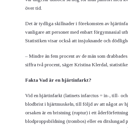
över tid.
Det är tydliga skillnader i förekomsten av hjärtinf
vanligare att personer med enbart förgymnasial utbi
Statistiken visar också att insjuknande och dödlighe
– Mindre än fem procent av de män som drabbades 
siffra två procent, säger Kristina Klerdal, statistik
Fakta Vad är en hjärtinfarkt?
Vid en hjärtinfarkt (latinets infarctus = in-, till- o
blodbrist i hjärtmuskeln, till följd av att något av
orsaken är en bristning (ruptur) i ett åderförfettnin
blodproppsbildning (trombos) eller en ditslungad pr