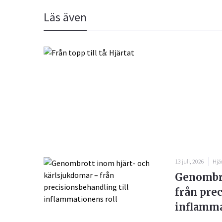
Läs även
13 juli, 2026
Hjär
Genombro
från pre
inflamma