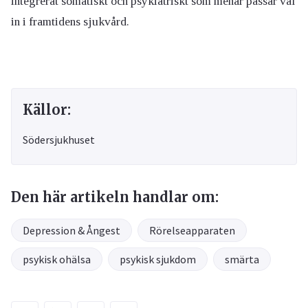
integrerat somatiskt och psykiatriskt som menar passar väl
in i framtidens sjukvård.
Källor:
Södersjukhuset
Den här artikeln handlar om:
Depression & Ångest
Rörelseapparaten
psykisk ohälsa
psykisk sjukdom
smärta