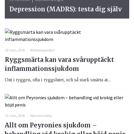
Depression (MADRS): testa dig själv
19 mars, 2026
Rörelseapparaten
Ryggsmärta kan vara svårupptäckt
inflammationssjukdom
Ont i ryggen, ofta i ryggslutet, och så stark smärta at...
13 mars, 2026
Mannens hälsa
Allt om Peyronies sjukdom –