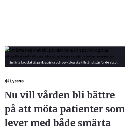
Smärta kopplat till psykiatriska och psykologiska tillstånd står för de absolut högsta sjukskrivningstalen. Foto: Shutterstock
Lyssna
Nu vill vården bli bättre
på att möta patienter som
lever med både smärta