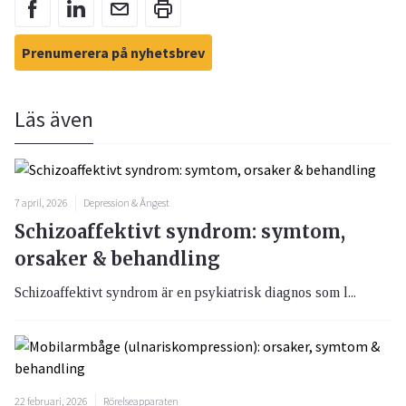
Prenumerera på nyhetsbrev
Läs även
7 april, 2026
Depression & Ångest
Schizoaffektivt syndrom: symtom,
orsaker & behandling
Schizoaffektivt syndrom är en psykiatrisk diagnos som l...
22 februari, 2026
Rörelseapparaten