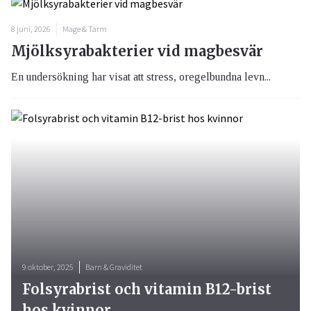
8 juni, 2026
Mage & Tarm
Mjölksyrabakterier vid magbesvär
En undersökning har visat att stress, oregelbundna levn...
9 oktober, 2025
Barn & Graviditet
Folsyrabrist och vitamin B12-brist
hos kvinnor