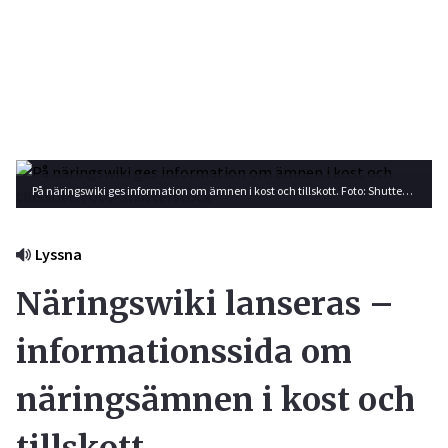
På näringswiki ges information om ämnen i kost och tillskott. Foto: Shutterstock
Lyssna
Näringswiki lanseras –
informationssida om
näringsämnen i kost och