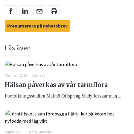
Prenumerera på nyhetsbrev
Läs även
3 februari, 2020
Bättre liv
Hälsan påverkas av vår tarmflora
I befolkningsstudien Malmö Offspring Study forskar man ...
4 april, 2018
Barn & Graviditet