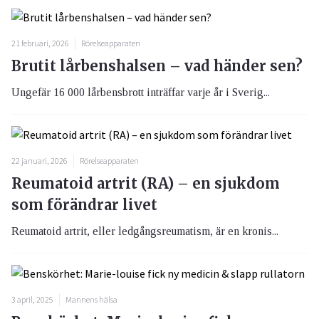
21 februari, 2026
Rörelseapparaten
Brutit lårbenshalsen – vad händer sen?
Ungefär 16 000 lårbensbrott inträffar varje år i Sverig...
22 januari, 2026
Rörelseapparaten
Reumatoid artrit (RA) – en sjukdom
som förändrar livet
Reumatoid artrit, eller ledgångsreumatism, är en kronis...
3 april, 2025
Mannens hälsa