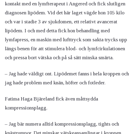
kontakt med en lymfterapeut i Angered och fick slutligen
diagnosen lipödem. Vid det här laget vägde hon 105 kilo
och var i stadie 3 av sjukdomen, ett relativt avancerat
lipödem. I och med detta fick hon behandling med
lymfapress, en maskin med lufttryck som sakta trycks upp
längs benen för att stimulera blod- och lymfcirkulationen
och pressa bort vätska och på så sätt minska smärta.
– Jag hade väldigt ont. Lipödemet fanns i hela kroppen och
jag hade problem med knän, höfter och fotleder.
Fatima Haga Bjäreland fick även måttsydda
kompressionsplagg.
– Jag bär numera alltid kompressionsplagg, tights och
knästrumpor. Det minskar vätskeansamlingar i kroppen