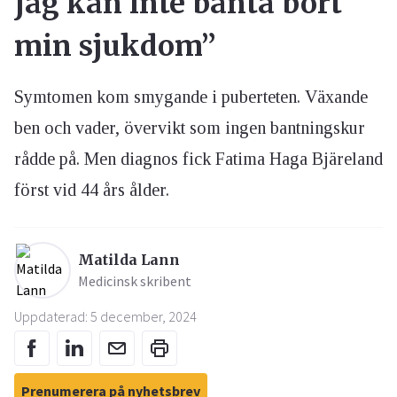
jag kan inte banta bort
min sjukdom”
Symtomen kom smygande i puberteten. Växande
ben och vader, övervikt som ingen bantningskur
rådde på. Men diagnos fick Fatima Haga Bjäreland
först vid 44 års ålder.
Matilda Lann
Medicinsk skribent
Uppdaterad: 5 december, 2024
Prenumerera på nyhetsbrev