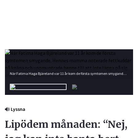
När Fatima Haga Bjäreland var 11 år kom de första symtomen smygande. Hennes mamma noterade fettkuddar på knäna och uppmuntrade henne till att inte lägga på sig mer vikt. Foto: Shutterstock
Lyssna
Lipödem månaden: “Nej,