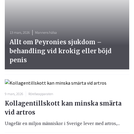
13 mars, 2026
Mannens hälsa
Allt om Peyronies sjukdom –
behandling vid krokig eller böjd
penis
9 mars, 2026
Rörelseapparaten
Kollagentillskott kan minska smärta
vid artros
Ungefär en miljon människor i Sverige lever med artros,...