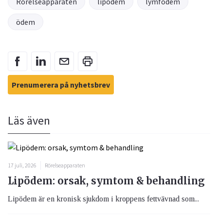
Rörelseapparaten
lipödem
lymfödem
ödem
Prenumerera på nyhetsbrev
Läs även
17 juli, 2026
Rörelseapparaten
Lipödem: orsak, symtom & behandling
Lipödem är en kronisk sjukdom i kroppens fettvävnad som...