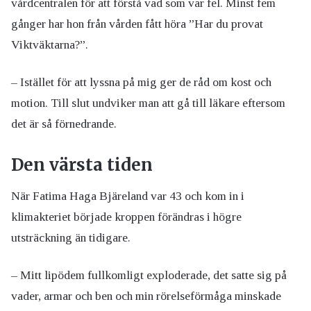
vårdcentralen för att förstå vad som var fel. Minst fem
gånger har hon från vården fått höra ”Har du provat
Viktväktarna?”.
– Istället för att lyssna på mig ger de råd om kost och
motion. Till slut undviker man att gå till läkare eftersom
det är så förnedrande.
Den värsta tiden
När Fatima Haga Bjäreland var 43 och kom in i
klimakteriet började kroppen förändras i högre
utsträckning än tidigare.
– Mitt lipödem fullkomligt exploderade, det satte sig på
vader, armar och ben och min rörelseförmåga minskade