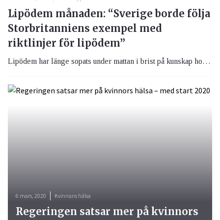
Lipödem månaden: “Sverige borde följa
Storbritanniens exempel med
riktlinjer för lipödem”
Lipödem har länge sopats under mattan i brist på kunskap hos vården. Margareta Haag, ordförande för Svenska Ödemförbundet, ställer krav på nationella riktlinjer för diagnosen.
6 mars, 2020
Kvinnans hälsa
Regeringen satsar mer på kvinnors