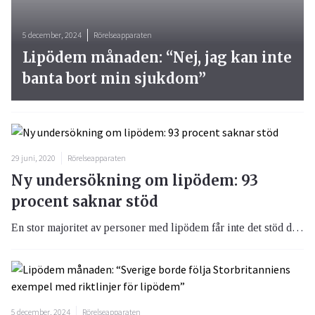
5 december, 2024
Rörelseapparaten
Lipödem månaden: “Nej, jag kan inte
banta bort min sjukdom”
29 juni, 2020
Rörelseapparaten
Ny undersökning om lipödem: 93
procent saknar stöd
En stor majoritet av personer med lipödem får inte det stöd de behöver. Det visar en enkätundersökning som genomförts av Projekt Lipödem, ett projekt finansierat av Allmänna arvsfonden och drivet av Bräcke diakoni i samarbete med Svenska ödemförbundet, LymfS och NKA.
5 december, 2024
Rörelseapparaten