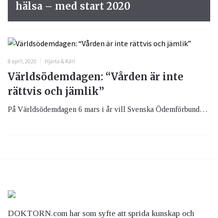
hälsa – med start 2020
8 april, 2020
Hjärta & Kärl
Världsödemdagen: “Vården är inte
rättvis och jämlik”
På Världsödemdagen 6 mars i år vill Svenska Ödemförbundet, SÖF, landets patient- och intresseorganisation för personer med kroniska ödem lyfta lymfsystemet, dess sjukdomar och komplikationer.
DOKTORN.com har som syfte att sprida kunskap och