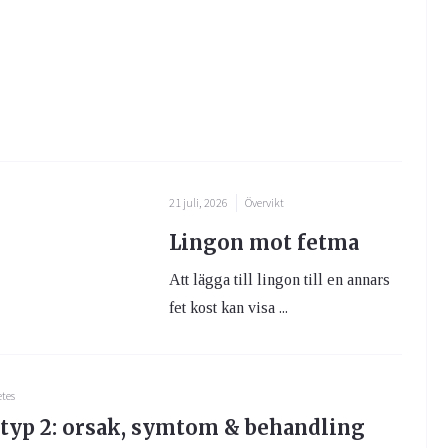
21 juli, 2026
Övervikt
Lingon mot fetma
Att lägga till lingon till en annars
fet kost kan visa ...
tes
 typ 2: orsak, symtom & behandling