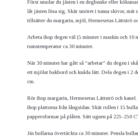
Först smular du jästen i en degbunke eller köksma
låt jästen lösa sig. Skär smöret i tunna skivor, mät 
tillsätter du margarin, mjöl, Hermesetas Lättströ oc
Arbeta ihop degen väl (5 minuter i maskin och 10 mi
rumstemperatur ca 30 minuter.
När 30 minuter har gått så “arbetar” du degen i sk
ett mjölat bakbord och knåda lätt. Dela degen i 2 de
cm.
Rör ihop margarin, Hermesetas Lättströ och kanel. 
ihop plattorna från långsidan. Skär rullen i 15 bulla
pappersformar på plåten. Sätt ugnen på 225-250 Cº
Jäs bullarna övertäckta ca 30 minuter. Pensla bull