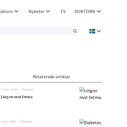
oktorn
Nyheter
TV
DOKTORN
Hjärnan & Nerver
Infektioner &
Vacciner
Hjärta & Kärl
din
e besvara
Hud & Hår
ar
n
Relaterade artiklar
Rökavvänjning
Sex & Samliv
21 juli, 2026
Övervikt
Rörelseapparaten
Sömn & Stress
Lingon mot fetma
icy.
2 juli, 2026
Diabetes