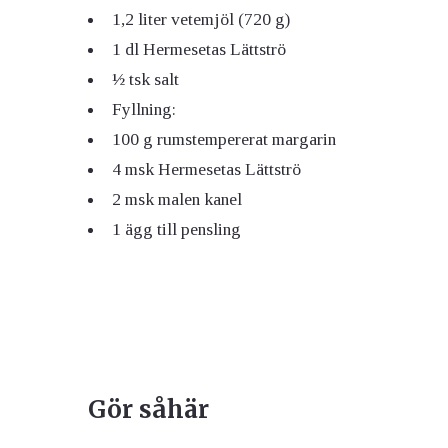
1,2 liter vetemjöl (720 g)
1 dl Hermesetas Lättströ
½ tsk salt
Fyllning:
100 g rumstempererat margarin
4 msk Hermesetas Lättströ
2 msk malen kanel
1 ägg till pensling
Gör såhär