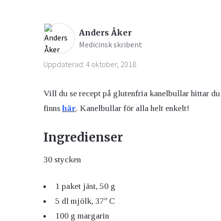
Ögon & Öron
Anders Åker
Medicinsk skribent
Övervikt
Uppdaterad: 4 oktober, 2018
Vill du se recept på glutenfria kanelbullar hittar d
finns
här
. Kanelbullar för alla helt enkelt!
Ingredienser
30 stycken
1 paket jäst, 50 g
5 dl mjölk, 37º C
100 g margarin