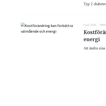
Typ 2-diabetes
6 juli, 2026
Bättr
Kostförä
energi
Att ändra sina 