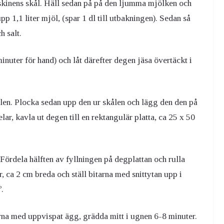
skinens skål. Häll sedan på på den ljumma mjölken och
upp 1,1 liter mjöl, (spar 1 dl till utbakningen). Sedan så
h salt.
nuter för hand) och låt därefter degen jäsa övertäckt i
ålen. Plocka sedan upp den ur skålen och lägg den den på
lar, kavla ut degen till en rektangulär platta, ca 25 x 50
Fördela hälften av fyllningen på degplattan och rulla
r, ca 2 cm breda och ställ bitarna med snittytan upp i
.
arna med uppvispat ägg, grädda mitt i ugnen 6-8 minuter.