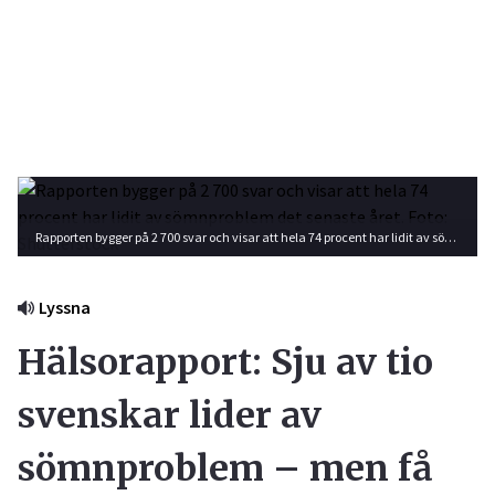
Rapporten bygger på 2 700 svar och visar att hela 74 procent har lidit av sömnproblem det senaste året. Foto: Shutterstock
Lyssna
Hälsorapport: Sju av tio
svenskar lider av
sömnproblem – men få