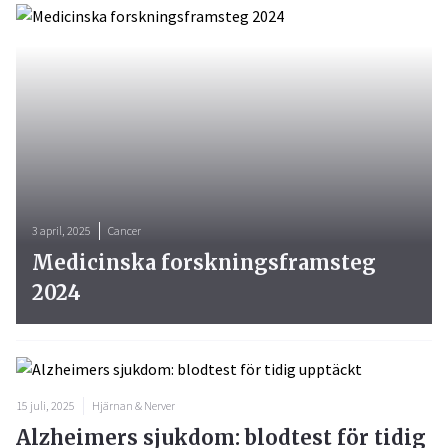
3 april, 2025
Cancer
Medicinska forskningsframsteg
2024
15 juli, 2025
Hjärnan & Nerver
Alzheimers sjukdom: blodtest för tidig