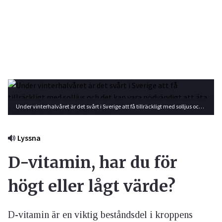
Under vinterhalvåret är det svårt i Sverige att få tillräckligt med solljus och det kan vara nödvändigt att äta kosttillskott. Foto: Shutterstock
Lyssna
D-vitamin, har du för
högt eller lågt värde?
D-vitamin är en viktig beståndsdel i kroppens