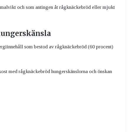
ormalvikt och som antingen åt rågknäckebröd eller mjukt
hungerskänsla
nergiinnehåll som bestod av rågknäckebröd (60 procent)
ukost med rågknäckebröd hungerskänslorna och önskan