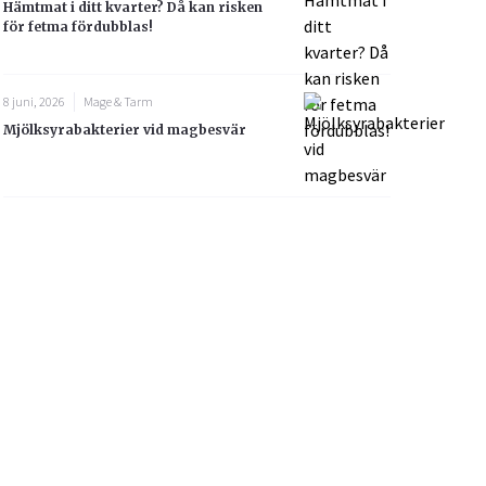
Hämtmat i ditt kvarter? Då kan risken
för fetma fördubblas!
8 juni, 2026
Mage & Tarm
Mjölksyrabakterier vid magbesvär