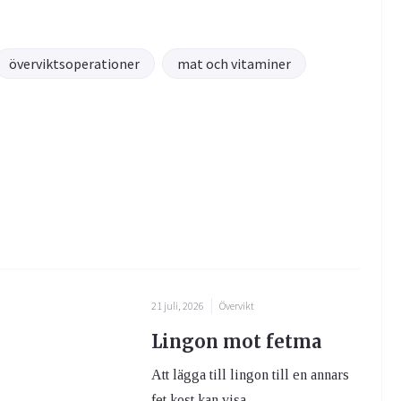
överviktsoperationer
mat och vitaminer
21 juli, 2026
Övervikt
Lingon mot fetma
Att lägga till lingon till en annars
fet kost kan visa ...