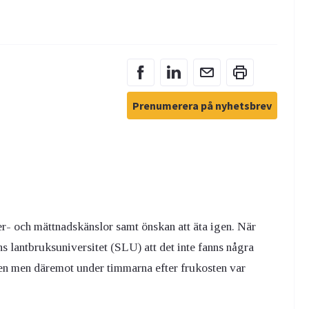
Prenumerera på nyhetsbrev
er- och mättnadskänslor samt önskan att äta igen. När
 lantbruksuniversitet (SLU) att det inte fanns några
ten men däremot under timmarna efter frukosten var