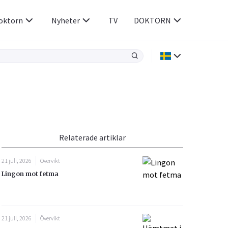
oktorn
Nyheter
TV
DOKTORN
Hjärnan & Nerver
Infektioner &
Vacciner
Hjärta & Kärl
din
e besvara
Hud & Hår
ar
n
Relaterade artiklar
Rökavvänjning
Sex & Samliv
21 juli, 2026
Övervikt
Rörelseapparaten
Sömn & Stress
Lingon mot fetma
icy.
21 juli, 2026
Övervikt