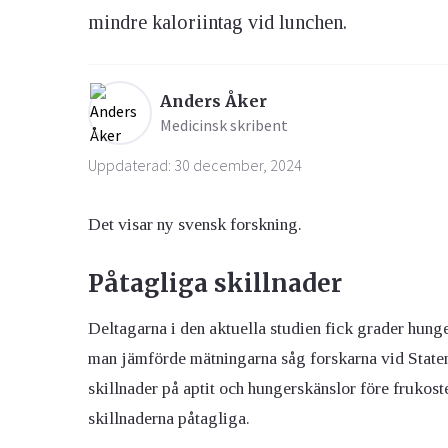
mindre kaloriintag vid lunchen.
Ögon & Öron
Övervikt
Anders Åker
Medicinsk skribent
Uppdaterad: 30 december, 2024
Det visar ny svensk forskning.
Påtagliga skillnader
Deltagarna i den aktuella studien fick grader hung
man jämförde mätningarna såg forskarna vid Statens
skillnader på aptit och hungerskänslor före frukos
skillnaderna påtagliga.