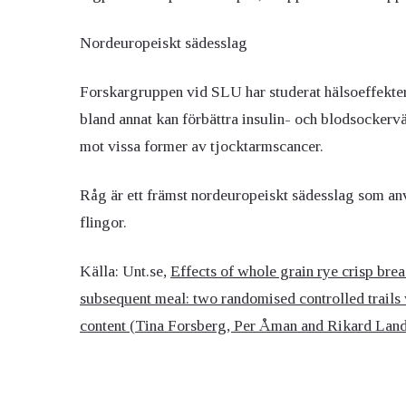
Nordeuropeiskt sädesslag
Forskargruppen vid SLU har studerat hälsoeffekter av
bland annat kan förbättra insulin- och blodsockerv
mot vissa former av tjocktarmscancer.
Råg är ett främst nordeuropeiskt sädesslag som anvä
flingor.
Källa: Unt.se,
Effects of whole grain rye crisp brea
subsequent meal: two randomised controlled trails 
content (
Tina Forsberg, Per Åman and Rikard Lan