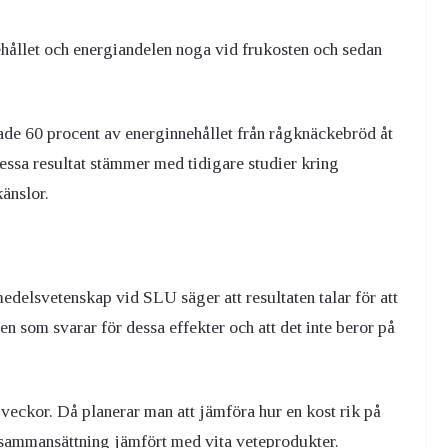
ehållet och energiandelen noga vid frukosten och sedan
hade 60 procent av energinnehållet från rågknäckebröd åt
 Dessa resultat stämmer med tidigare studier kring
änslor.
medelsvetenskap vid SLU säger att resultaten
talar för att
en som svarar för dessa effekter och att det inte beror på
veckor. Då planerar man att jämföra hur en kost rik på
psammansättning jämfört med vita veteprodukter.