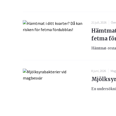
21 juli, 2026
Öve
Hämtmat 
fetma fö
Hämtmat-restau
8 juni, 2026
Mag
Mjölksyr
En undersöknin