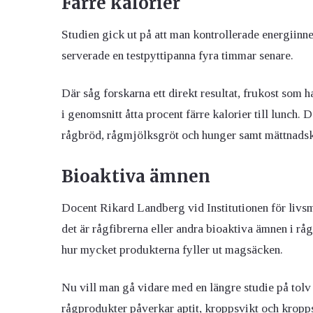
Färre kalorier
Studien gick ut på att man kontrollerade energiinn
serverade en testpyttipanna fyra timmar senare.
Där såg forskarna ett direkt resultat, frukost som 
i genomsnitt åtta procent färre kalorier till lunch.
rågbröd, rågmjölksgröt och hunger samt mättnadsk
Bioaktiva ämnen
Docent Rikard Landberg vid Institutionen för livs
det är rågfibrerna eller andra bioaktiva ämnen i råg
hur mycket produkterna fyller ut magsäcken.
Nu vill man gå vidare med en längre studie på tolv 
rågprodukter påverkar aptit, kroppsvikt och krop