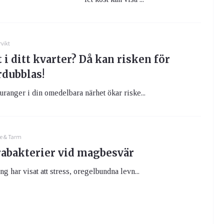
rvikt
i ditt kvarter? Då kan risken för
rdubblas!
ranger i din omedelbara närhet ökar riske...
e & Tarm
abakterier vid magbesvär
g har visat att stress, oregelbundna levn...