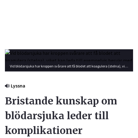
Vid blödarsjuka har kroppen svårare att få blodet att koagulera (stelna), viket kan leda till exempelvis besvär med näsblod och blåmärken på huden. Foto: Shutterstock
Lyssna
Bristande kunskap om
blödarsjuka leder till
komplikationer