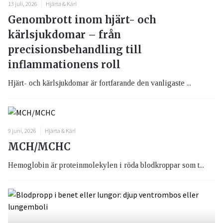
13 juli, 2026
Hjärta & Kärl
Genombrott inom hjärt- och
kärlsjukdomar – från
precisionsbehandling till
inflammationens roll
Hjärt- och kärlsjukdomar är fortfarande den vanligaste ...
9 juni, 2026
Hjärta & Kärl
MCH/MCHC
Hemoglobin är proteinmolekylen i röda blodkroppar som t...