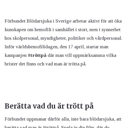
Förbundet Blödarsjuka i Sverige arbetar aktivt för att öka
kunskapen om hemofili i samhället i stort, men i synnerhet
hos skolpersonal, myndigheter, politiker och vårdpersonal.
Inför världshemofilidagen, den 17 april, startar man
kampanjen
#tröttpå
där man vill uppmärksamma vilka
brister det finns och vad man är trötta på.
Berätta vad du är trött på
Förbundet uppmanar därför alla, inte bara blödarsjuka, att
berätta vad man är #tröttpå. Spela in din film, där du