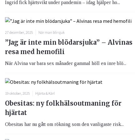
Ingrid fick hjärtsvikt under pandemin – idag hjälper ho...
27 december, 2025
När man blir sjuk
”Jag är inte min blödarsjuka” – Alvinas
resa med hemofili
När Alvina var bara sex månader gammal höll en inre blö...
19 oktober, 2025
Hjärta & Kärl
Obesitas: ny folkhälsoutmaning för
hjärtat
Obesitas har nu gått om rökning som den vanligaste risk...