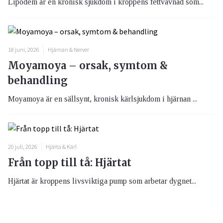
Lipödem är en kronisk sjukdom i kroppens fettvävnad som...
18 juni, 2026
Hjärnan & Nerver
Moyamoya – orsak, symtom &
behandling
Moyamoya är en sällsynt, kronisk kärlsjukdom i hjärnan ...
20 juli, 2026
Hjärta & Kärl
Från topp till tå: Hjärtat
Hjärtat är kroppens livsviktiga pump som arbetar dygnet...