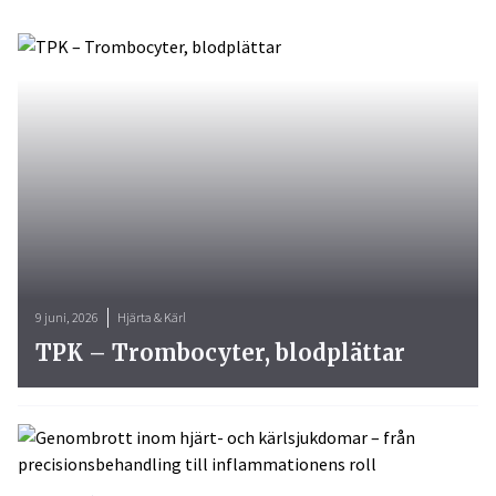
9 juni, 2026
Hjärta & Kärl
TPK – Trombocyter, blodplättar