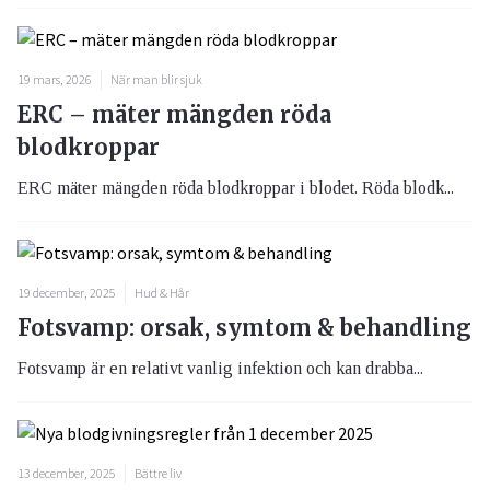
19 mars, 2026
När man blir sjuk
ERC – mäter mängden röda
blodkroppar
ERC mäter mängden röda blodkroppar i blodet. Röda blodk...
19 december, 2025
Hud & Hår
Fotsvamp: orsak, symtom & behandling
Fotsvamp är en relativt vanlig infektion och kan drabba...
13 december, 2025
Bättre liv