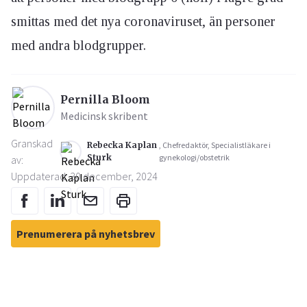
smittas med det nya coronaviruset, än personer
med andra blodgrupper.
Pernilla Bloom
Medicinsk skribent
Granskad
Rebecka Kaplan
, Chefredaktör, Specialistläkare i
Sturk
gynekologi/obstetrik
av:
Uppdaterad: 30 december, 2024
Prenumerera på nyhetsbrev