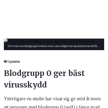
Om man har blodgrupp 0 verkar man vara något mer skyddad mot att få covid-19. Foto: Shutterstock
Lyssna
Blodgrupp 0 ger bäst
virusskydd
Ytterligare en studie har visat sig ge stöd åt tesen
att personer med blodgrupp 0 (noll) i lägre grad