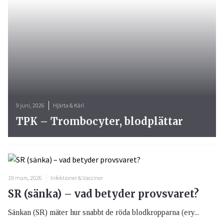
9 juni, 2026
Hjärta & Kärl
TPK – Trombocyter, blodplättar
19 mars, 2026
Infektioner & Vacciner
SR (sänka) – vad betyder provsvaret?
Sänkan (SR) mäter hur snabbt de röda blodkropparna (ery...