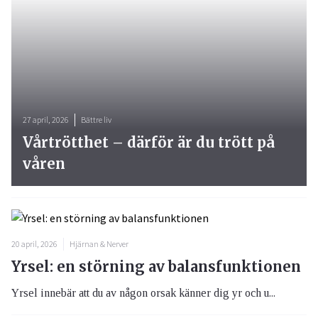
27 april, 2026
Bättre liv
Vårtrötthet – därför är du trött på
våren
20 april, 2026
Hjärnan & Nerver
Yrsel: en störning av balansfunktionen
Yrsel innebär att du av någon orsak känner dig yr och u...