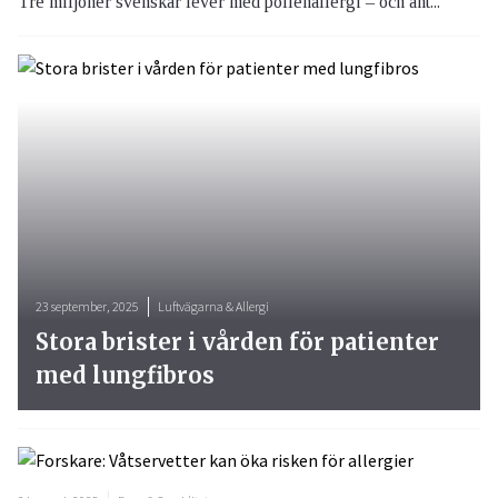
Tre miljoner svenskar lever med pollenallergi – och ant...
23 september, 2025
Luftvägarna & Allergi
Stora brister i vården för patienter
med lungfibros