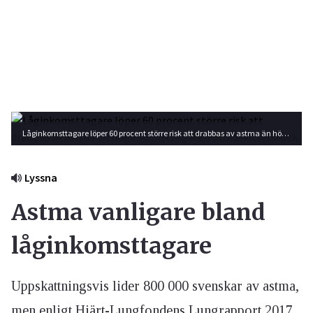
Låginkomsttagare löper 60 procent större risk att drabbas av astma än höginkomsttagare. Foto: Shutterstock
Lyssna
Astma vanligare bland
låginkomsttagare
Uppskattningsvis lider 800 000 svenskar av astma,
men enligt Hjärt-Lungfondens Lungrapport 2017