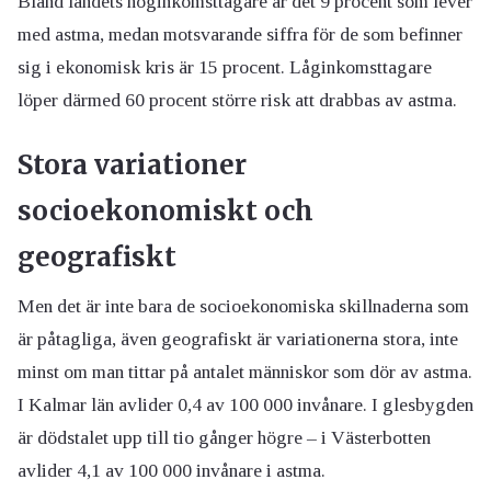
Bland landets höginkomsttagare är det 9 procent som lever
med astma, medan motsvarande siffra för de som befinner
sig i ekonomisk kris är 15 procent. Låginkomsttagare
löper därmed 60 procent större risk att drabbas av astma.
Stora variationer
socioekonomiskt och
geografiskt
Men det är inte bara de socioekonomiska skillnaderna som
är påtagliga, även geografiskt är variationerna stora, inte
minst om man tittar på antalet människor som dör av astma.
I Kalmar län avlider 0,4 av 100 000 invånare. I glesbygden
är dödstalet upp till tio gånger högre – i Västerbotten
avlider 4,1 av 100 000 invånare i astma.