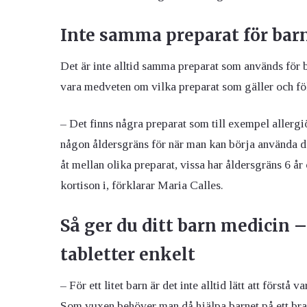
Inte samma preparat för bar
Det är inte alltid samma preparat som används för b
vara medveten om vilka preparat som gäller och fö
– Det finns några preparat som till exempel allerg
någon åldersgräns för när man kan börja använda do
åt mellan olika preparat, vissa har åldersgräns 6 å
kortison i, förklarar Maria Calles.
Så ger du ditt barn medicin –
tabletter enkelt
– För ett litet barn är det inte alltid lätt att först
Som vuxen behöver man då hjälpa barnet på ett bra