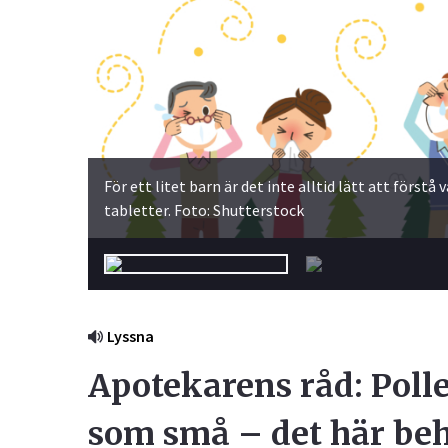
Ögon & Öron
Övervikt
För ett litet barn är det inte alltid lätt att förs
tabletter. Foto: Shutterstock
Lyssna
Apotekarens råd: Polle
som små – det här be