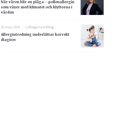
När våren blir en plåga – pollenallergin
som växer med klimatet och klyftorna i
vården
26 mars, 2025
Luftvägarna & Allergi
Allergiutredning underlättar korrekt
diagnos