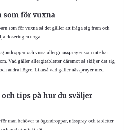
n som för vuxna
arn som för vuxna så det gäller att fråga sig fram och
lja doseringen noga.
iögondroppar och vissa allerginässprayer som inte har
m. Vad gäller allergitabletter däremot så skiljer det sig
r och andra högre. Likaså vad gäller nässprayer med
 och tips på hur du sväljer
å varför man behöver ta ögondroppar, nässpray och tabletter.
 och pedagogiskt sätt.