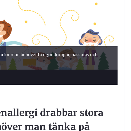
tå varför man behöver ta ögondroppar, nässpray och
nallergi drabbar stora
höver man tänka på