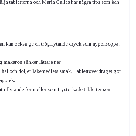
 svälja tabletterna och Maria Calles har några tips som kan
 man kan också ge en trögflytande dryck som nyponsoppa,
ig makaron slinker lättare ner.
a hal och döljer läkemedlets smak. Tablettöverdraget gör
 apotek.
at i flytande form eller som frystorkade tabletter som