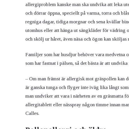
allergiproblem kanske man ska undvika att leka ute 
och dörrar öppna, speciellt på varma, torra och blås
regniga dagar, tidiga morgnar och sena kvällar bind
utomhus eller att hänga ut sängkläder för vädring o
och skölj ur håret, även näsa och ögon kan sköljas 
Familjer som har husdjur behöver vara medvetna om
som har fastnat i pälsen, så det bästa är att undvika
– Om man främst är allergisk mot gräspollen kan det 
är ganska tunga och flyger inte iväg lika långt som
man undviker att vara i närheten av en gräsmatta f
allergitablett eller nässpray någon timme innan ma
Calles.