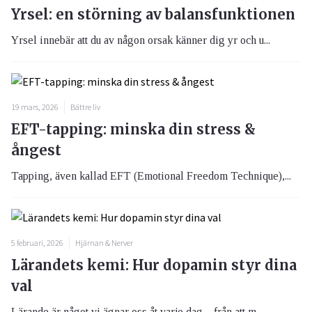
Yrsel: en störning av balansfunktionen
Yrsel innebär att du av någon orsak känner dig yr och u...
19 mars, 2026
Bättre liv
EFT-tapping: minska din stress &
ångest
Tapping, även kallad EFT (Emotional Freedom Technique),...
5 februari, 2026
Hjärnan & Nerver
Lärandets kemi: Hur dopamin styr dina
val
Lärande är något vi ägnar oss åt varje dag – från att m...