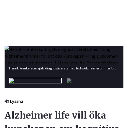
Henrik Frenkel som själv diagnosticerats med trolig Alzheimer brinner för att öka kunskapen kring sjukdomen. Han är en av grundarna till Alzheimer life. Foto: Alzheimer life
Lyssna
Alzheimer life vill öka