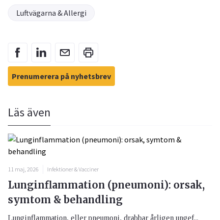
Luftvägarna & Allergi
Prenumerera på nyhetsbrev
Läs även
11 maj, 2026
Infektioner & Vacciner
Lunginflammation (pneumoni): orsak,
symtom & behandling
Lunginflammation, eller pneumoni, drabbar årligen ungef...