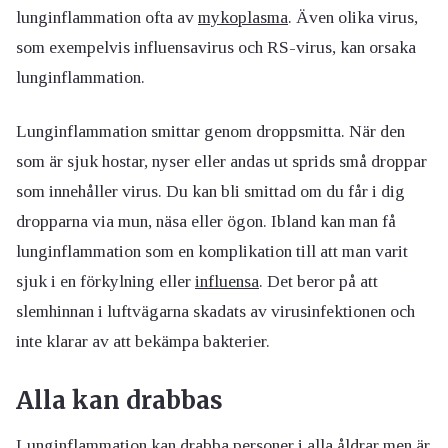
lunginflammation ofta av
mykoplasma
. Även olika virus,
som exempelvis influensavirus och RS-virus, kan orsaka
lunginflammation.
Lunginflammation smittar genom droppsmitta. När den
som är sjuk hostar, nyser eller andas ut sprids små droppar
som innehåller virus. Du kan bli smittad om du får i dig
dropparna via mun, näsa eller ögon. Ibland kan man få
lunginflammation som en komplikation till att man varit
sjuk i en förkylning eller
influensa
. Det beror på att
slemhinnan i luftvägarna skadats av virusinfektionen och
inte klarar av att bekämpa bakterier.
Alla kan drabbas
Lunginflammation kan drabba personer i alla åldrar men är