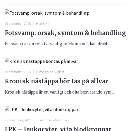
19 december, 2025
Hud & Hår
Fotsvamp: orsak, symtom & behandling
Fotsvamp är en relativt vanlig infektion och kan drabba...
19 december, 2025
Luftvägarna & Allergi
Kronisk nästäppa bör tas på allvar
Kronisk nästäppa är ett vanligt och ofta besvärande sym...
23 november, 2025
Infektioner & Vacciner
LPK – leukocyter, vita blodkroppar