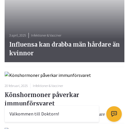
3 april, 2025
Infektioner & Vacciner
Influensa kan drabba män hårdare än
kvinnor
20 februari, 2025
Infektioner & Vacciner
Könshormoner påverkar
immunförsvaret
Välkommen till Doktorn!
Under covid-19 pandemin har det blivit allt tydligare a...