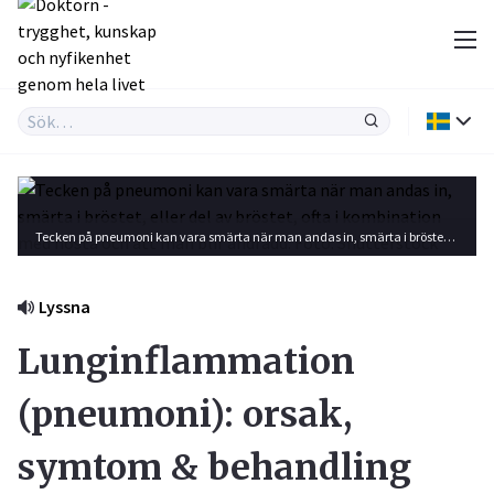
Tecken på pneumoni kan vara smärta när man andas in, smärta i bröstet, eller del av bröstet, ofta i kombination med hosta och att man blir andfådd. Foto: Shutterstock
Lyssna
Lunginflammation
(pneumoni): orsak,
symtom & behandling