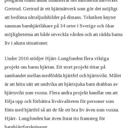
pengarna bland annat finansierat det nationella nätverket
Gertrud. Gertrud är ett hjärtnätverk som gör det möjligt
att bedöma ultraljudsbilder på distans. Tekniken knyter
samman barnhjärtläkare på 34 orter i Sverige och ökar
möjligheterna att både utveckla vården och att rädda barns
liv i akuta situationer.
Under 2016 stödjer Hjärt-Lungfonden flera viktiga
projekt om barns hjärtan. Ett stort projekt tittar på
sambandet mellan medfödda hjärtfel och hjärtsvikt. Målet
är att hitta sätt att undvika att hjärtsjuka barn drabbas av
hjärtsvikt som vuxna. Flera andra projekt handlar om att
följa upp och förbättra livskvaliteten för personer som
fötts med hjärtfel så att de får ett bra liv även som vuxna.
Hjärt- Lungfonden har även listat tio framsteg för
barnhjärtforskningen: