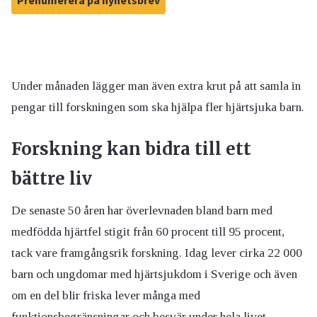
Prenumerera på nyhetsbrev
Under månaden lägger man även extra krut på att samla in
pengar till forskningen som ska hjälpa fler hjärtsjuka barn.
Forskning kan bidra till ett
bättre liv
De senaste 50 åren har överlevnaden bland barn med
medfödda hjärtfel stigit från 60 procent till 95 procent,
tack vare framgångsrik forskning. Idag lever cirka 22 000
barn och ungdomar med hjärtsjukdom i Sverige och även
om en del blir friska lever många med
funktionsbegränsningar och besvär under hela livet.