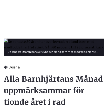
De senaste 50 åren har överlevnaden bland barn med medfödda hjärtfel stigit från 60 procent till 95 procent, tack vare framgångsrik forskning. Foto: Shutterstock
Lyssna
Alla Barnhjärtans Månad
uppmärksammar för
tionde året i rad