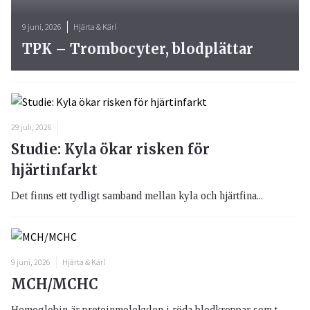
9 juni, 2026
Hjärta & Kärl
TPK – Trombocyter, blodplättar
29 juli, 2026
Studie: Kyla ökar risken för
hjärtinfarkt
Det finns ett tydligt samband mellan kyla och hjärtfina...
9 juni, 2026
Hjärta & Kärl
MCH/MCHC
Hemoglobin är proteinmolekylen i röda blodkroppar som t...