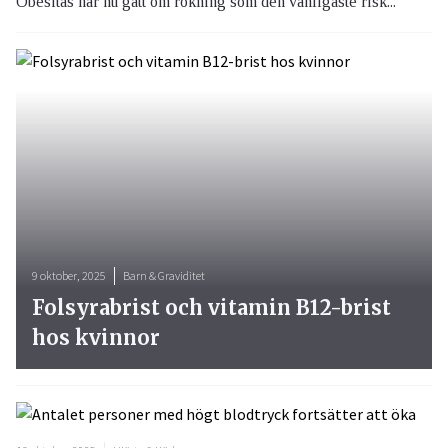
Obesitas har nu gått om rökning som den vanligaste risk...
9 oktober, 2025
Barn & Graviditet
Folsyrabrist och vitamin B12-brist
hos kvinnor