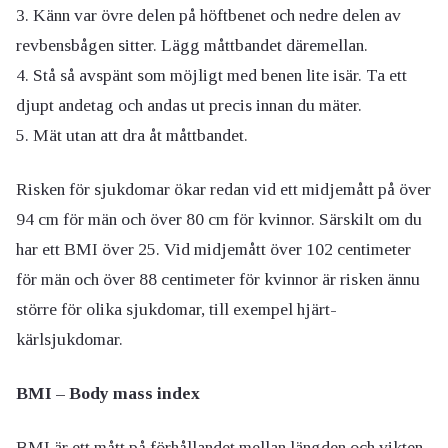
Känn var övre delen på höftbenet och nedre delen av
revbensbågen sitter. Lägg måttbandet däremellan.
Stå så avspänt som möjligt med benen lite isär. Ta ett
djupt andetag och andas ut precis innan du mäter.
Mät utan att dra åt måttbandet.
Risken för sjukdomar ökar redan vid ett midjemått på över
94 cm för män och över 80 cm för kvinnor. Särskilt om du
har ett BMI över 25. Vid midjemått över 102 centimeter
för män och över 88 centimeter för kvinnor är risken ännu
större för olika sjukdomar, till exempel hjärt-
kärlsjukdomar.
BMI – Body mass index
BMI är ett mått på förhållandet mellan längden och vikten.