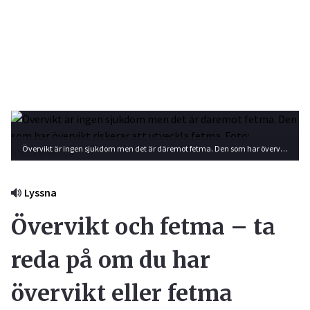
Övervikt är ingen sjukdom men det är däremot fetma. Den som har övervikt riskerar att utveckla fetma. Foto: Shutterstock
Lyssna
Övervikt och fetma – ta
reda på om du har
övervikt eller fetma