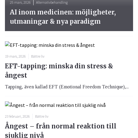
25 mars, 2026
Alternativbehandling
AI inom medicinen: möjligheter,
utmaningar & nya paradigm
19 mars, 2026
Bättre liv
EFT-tapping: minska din stress &
ångest
Tapping, även kallad EFT (Emotional Freedom Technique),...
23 februari, 2026
Bättre liv
Ångest – från normal reaktion till
sjuklig nivå