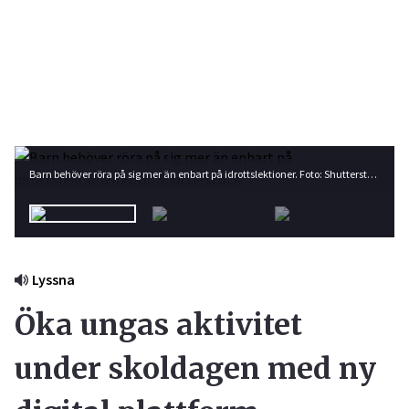
Barn behöver röra på sig mer än enbart på idrottslektioner. Foto: Shutterstock
Lyssna
Öka ungas aktivitet
under skoldagen med ny