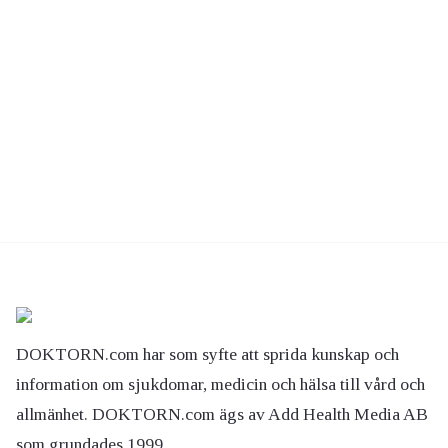
DOKTORN.com har som syfte att sprida kunskap och
information om sjukdomar, medicin och hälsa till vård och
allmänhet. DOKTORN.com ägs av Add Health Media AB
som grundades 1999.