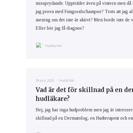
missprydande. Uppträder även på vintern men då i
jag prova med Fungoralschampoo? Trots att jag ald
mening om det inte är aktivt? Men borde inte de vit
Eller bör jag få diagnos?
Hudteamet
28 juni, 2025
Hud & Hår
Vad är det för skillnad på en d
hudläkare?
Hej, jag har inga hudproblem men jag är intresser
skillnad på en Dermatolog, en Hudterapeut och e