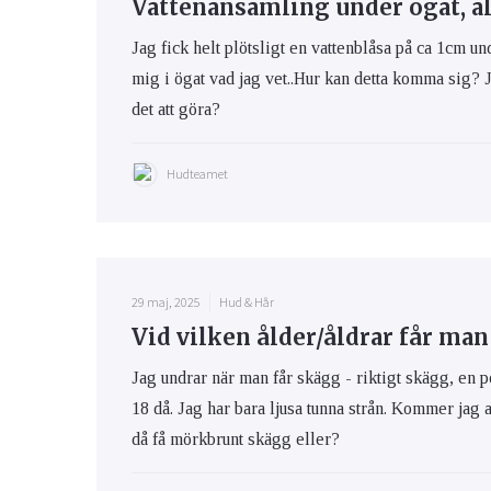
Vattenansamling under ögat, al
Jag fick helt plötsligt en vattenblåsa på ca 1cm un
mig i ögat vad jag vet..Hur kan detta komma sig? J
det att göra?
Hudteamet
29 maj, 2025
Hud & Hår
Vid vilken ålder/åldrar får ma
Jag undrar när man får skägg - riktigt skägg, en
18 då. Jag har bara ljusa tunna strån. Kommer jag a
då få mörkbrunt skägg eller?