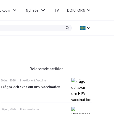
oktorn
Nyheter
TV
DOKTORN
Hjärnan & Nerver
Infektioner &
Vacciner
Hjärta & Kärl
din
e besvara
Hud & Hår
ar
n
Relaterade artiklar
Rökavvänjning
Sex & Samliv
30 juli, 2026
Infektioner & Vacciner
Rörelseapparaten
Sömn & Stress
Frågor och svar om HPV-vaccination
icy.
30 juli, 2026
Kvinnans hälsa