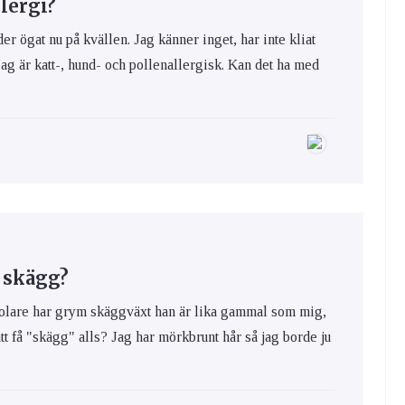
lergi?
der ögat nu på kvällen. Jag känner inget, har inte kliat
ag är katt-, hund- och pollenallergisk. Kan det ha med
n skägg?
 polare har grym skäggväxt han är lika gammal som mig,
tt få "skägg" alls? Jag har mörkbrunt hår så jag borde ju