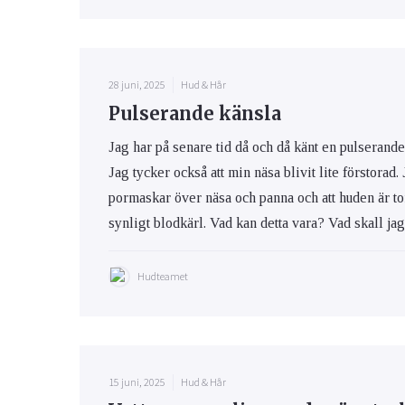
28 juni, 2025
Hud & Hår
Pulserande känsla
Jag har på senare tid då och då känt en pulserande 
Jag tycker också att min näsa blivit lite förstorad
pormaskar över näsa och panna och att huden är tor
synligt blodkärl. Vad kan detta vara? Vad skall ja
Hudteamet
15 juni, 2025
Hud & Hår