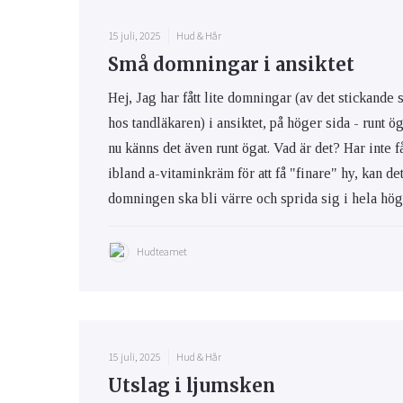
15 juli, 2025
Hud & Hår
Ögon & Öron
Små domningar i ansiktet
Övervikt
Hej, Jag har fått lite domningar (av det stickande 
hos tandläkaren) i ansiktet, på höger sida - runt 
nu känns det även runt ögat. Vad är det? Har inte få
ibland a-vitaminkräm för att få "finare" hy, kan de
domningen ska bli värre och sprida sig i hela hög
Hudteamet
15 juli, 2025
Hud & Hår
Utslag i ljumsken