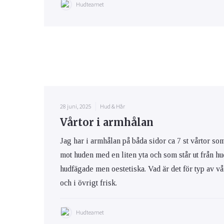
Hudteamet
28 juni, 2025
Hud & Hår
Vårtor i armhålan
Jag har i armhålan på båda sidor ca 7 st vårtor so
mot huden med en liten yta och som står ut från h
hudfägade men oestetiska. Vad är det för typ av v
och i övrigt frisk.
Hudteamet