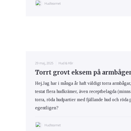
Hudteamet
29 maj, 2025
Hud & Hår
Torrt grovt eksem på armbåge
Hej.Jag har i många år haft väldigt torra armbåga
testat flera hudkrämer, även receptbelagda (minns 
torra, röda hudpartier med fjällande hud och röda 
egentligen?
Hudteamet