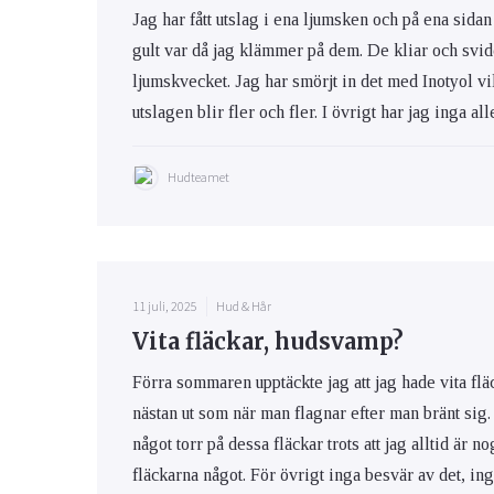
Jag har fått utslag i ena ljumsken och på ena sid
gult var då jag klämmer på dem. De kliar och svid
ljumskvecket. Jag har smörjt in det med Inotyol vilk
utslagen blir fler och fler. I övrigt har jag inga al
Hudteamet
11 juli, 2025
Hud & Hår
Vita fläckar, hudsvamp?
Förra sommaren upptäckte jag att jag hade vita flä
nästan ut som när man flagnar efter man bränt sig. J
något torr på dessa fläckar trots att jag alltid är 
fläckarna något. För övrigt inga besvär av det, ing