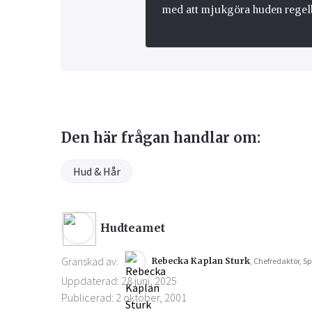
med att mjukgöra huden regelb
Den här frågan handlar om:
Hud & Hår
Hudteamet
Granskad av:
Rebecka Kaplan Sturk
, Chefredaktör, Sp
Uppdaterad: 28 juni, 2025
Publicerad: 2 oktober, 2001