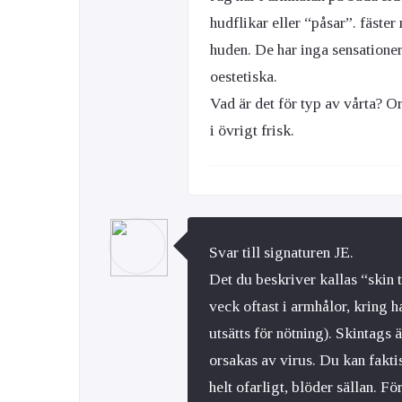
hudflikar eller “påsar”. fäster
huden. De har inga sensatione
oestetiska.
Vad är det för typ av vårta? O
i övrigt frisk.
Svar till signaturen JE.
Det du beskriver kallas “skin
veck oftast i armhålor, kring 
utsätts för nötning). Skintags ä
orsakas av virus. Du kan faktis
helt ofarligt, blöder sällan. Fö