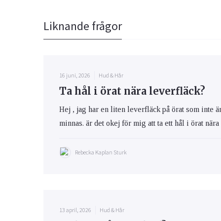
Liknande frågor
16 juni, 2026
Hud & Hår
Ta hål i örat nära leverfläck?
Hej , jag har en liten leverfläck på örat som inte 
minnas. är det okej för mig att ta ett hål i örat när
Rebecka Kaplan Sturk
13 april, 2026
Hud & Hår