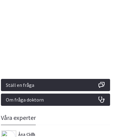
Vacciner
Hjärta & Kärl
Hud & Hår
Rökavvänjning
Sex & Samliv
din
e besvara
Rörelseapparaten
Sömn & Stress
ar
n
Ställ en fråga
Om fråga doktorn
icy.
Våra experter
Åsa Cidh