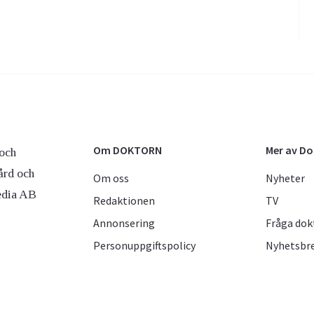
Om DOKTORN
Mer av D
och
ård och
Om oss
Nyheter
edia AB
Redaktionen
TV
Annonsering
Fråga dok
Personuppgiftspolicy
Nyhetsbr