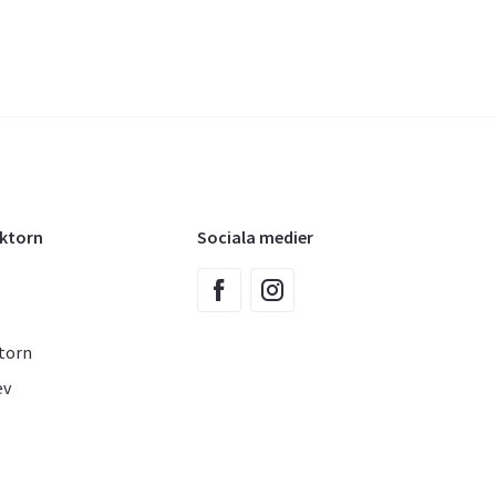
oktorn
Sociala medier
torn
ev