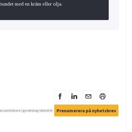
undet med en kräm eller olja.
Prenumerera på nyhetsbrev
ecialistläkare i gynekologi/obstetrik