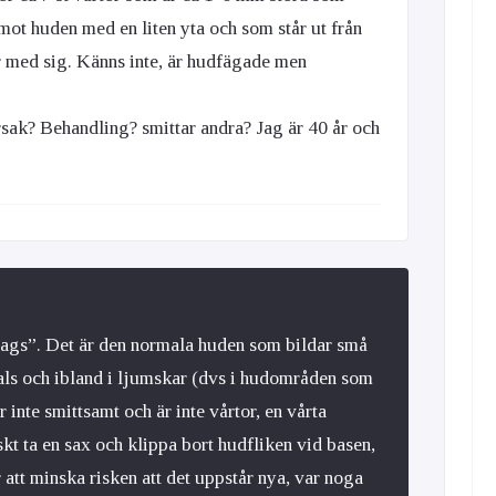
 mot huden med en liten yta och som står ut från
r med sig. Känns inte, är hudfägade men
rsak? Behandling? smittar andra? Jag är 40 år och
 tags”. Det är den normala huden som bildar små
hals och ibland i ljumskar (dvs i hudområden som
r inte smittsamt och är inte vårtor, en vårta
kt ta en sax och klippa bort hudfliken vid basen,
r att minska risken att det uppstår nya, var noga