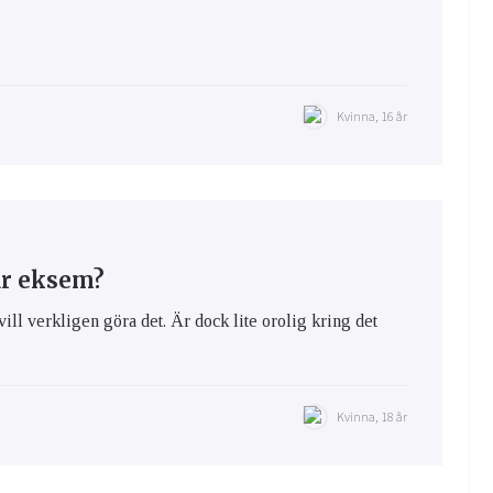
Kvinna, 16 år
ar eksem?
vill verkligen göra det. Är dock lite orolig kring det
Kvinna, 18 år