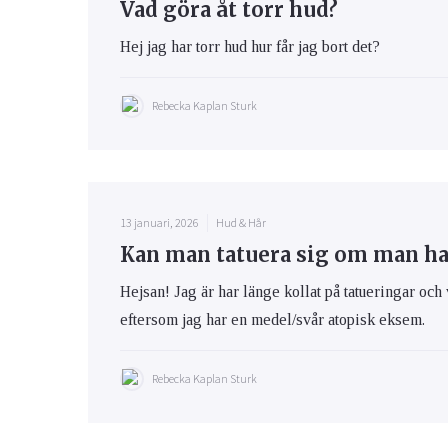
Vad göra åt torr hud?
Hej jag har torr hud hur får jag bort det?
Rebecka Kaplan Sturk
13 januari, 2026
Hud & Hår
Kan man tatuera sig om man h
Hejsan! Jag är har länge kollat på tatueringar och 
eftersom jag har en medel/svår atopisk eksem.
Rebecka Kaplan Sturk