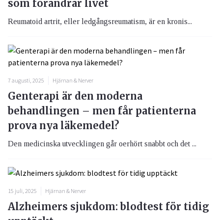
som förändrar livet
Reumatoid artrit, eller ledgångsreumatism, är en kronis...
7 augusti, 2025
Hjärnan & Nerver
Genterapi är den moderna
behandlingen – men får patienterna
prova nya läkemedel?
Den medicinska utvecklingen går oerhört snabbt och det ...
15 juli, 2025
Hjärnan & Nerver
Alzheimers sjukdom: blodtest för tidig