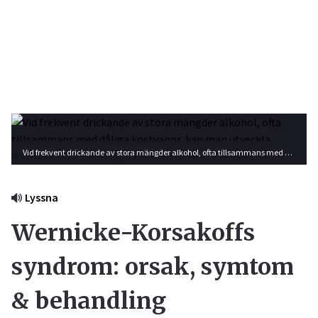
Vid frekvent drickande av stora mängder alkohol, ofta tillsammans med dåliga kostvanor, kan man utveckla Wernicke-Korsakoffs syndrom. Foto: Getty Images
Lyssna
Wernicke-Korsakoffs
syndrom: orsak, symtom
& behandling