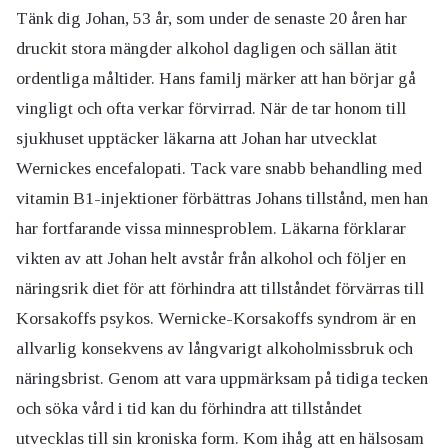
Tänk dig Johan, 53 år, som under de senaste 20 åren har
druckit stora mängder alkohol dagligen och sällan ätit
ordentliga måltider. Hans familj märker att han börjar gå
vingligt och ofta verkar förvirrad. När de tar honom till
sjukhuset upptäcker läkarna att Johan har utvecklat
Wernickes encefalopati. Tack vare snabb behandling med
vitamin B1-injektioner förbättras Johans tillstånd, men han
har fortfarande vissa minnesproblem. Läkarna förklarar
vikten av att Johan helt avstår från alkohol och följer en
näringsrik diet för att förhindra att tillståndet förvärras till
Korsakoffs psykos. Wernicke-Korsakoffs syndrom är en
allvarlig konsekvens av långvarigt alkoholmissbruk och
näringsbrist. Genom att vara uppmärksam på tidiga tecken
och söka vård i tid kan du förhindra att tillståndet
utvecklas till sin kroniska form. Kom ihåg att en hälsosam