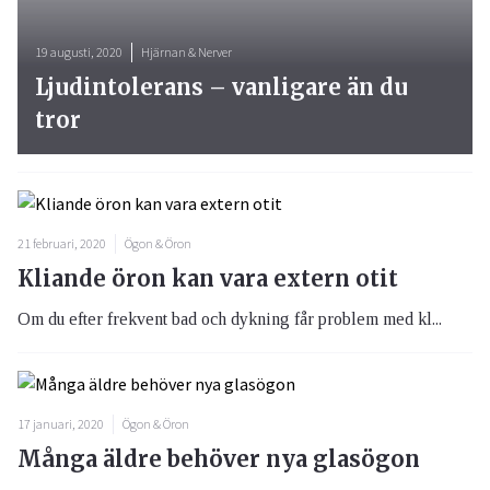
19 augusti, 2020
Hjärnan & Nerver
Ljudintolerans – vanligare än du
tror
21 februari, 2020
Ögon & Öron
Kliande öron kan vara extern otit
Om du efter frekvent bad och dykning får problem med kl...
17 januari, 2020
Ögon & Öron
Många äldre behöver nya glasögon