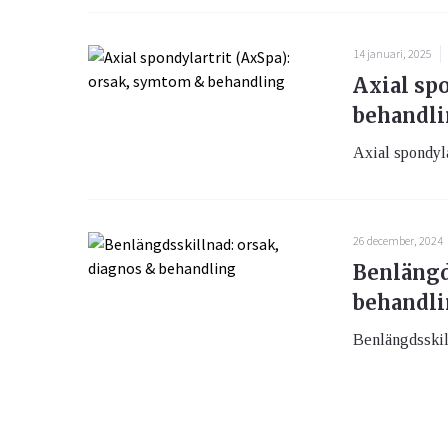
14 januari, 2025
Axial sp
behandl
Axial spondyla
26 december, 2024
Benlängd
behandl
Benlängdsskilln