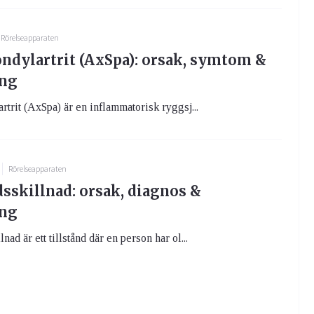
Rörelseapparaten
ondylartrit (AxSpa): orsak, symtom &
ing
rtrit (AxSpa) är en inflammatorisk ryggsj...
Rörelseapparaten
sskillnad: orsak, diagnos &
ing
ad är ett tillstånd där en person har ol...