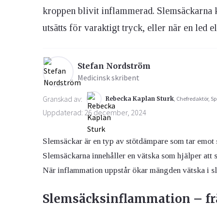
kroppen blivit inflammerad. Slemsäckarna 
utsätts för varaktigt tryck, eller när en led e
Ögon & Öron
Övervikt
Stefan Nordström
Medicinsk skribent
Granskad av:
Rebecka Kaplan Sturk
, Chefredaktör, Sp
Uppdaterad: 26 december, 2024
Slemsäckar är en typ av stötdämpare som tar emot st
Slemsäckarna innehåller en vätska som hjälper att 
När inflammation uppstår ökar mängden vätska i sle
Slemsäcksinflammation – frä