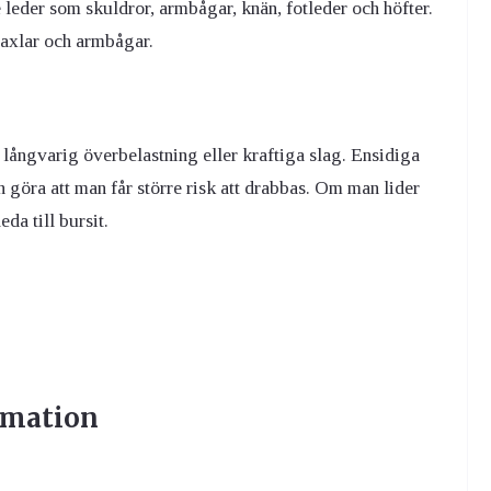
leder som skuldror, armbågar, knän, fotleder och höfter.
axlar och armbågar.
ångvarig överbelastning eller kraftiga slag. Ensidiga
n göra att man får större risk att drabbas. Om man lider
da till bursit.
mmation