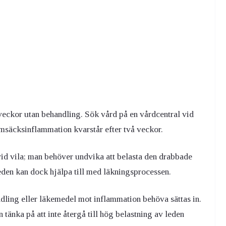
r veckor utan behandling. Sök vård på en vårdcentral vid
msäcksinflammation kvarstår efter två veckor.
d vila; man behöver undvika att belasta den drabbade
leden kan dock hjälpa till med läkningsprocessen.
ndling eller läkemedel mot inflammation behöva sättas in.
änka på att inte återgå till hög belastning av leden