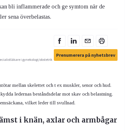
kan bli inflammerade och ge symtom när de
ller sena överbelastas.
Prenumerera på nyhetsbrev
ecialistläkare i gynekologi/obstetrik
ötar mellan skelettet och t ex muskler, senor och hud.
skydda ledernas beståndsdelar mot skav och belastning.
msäckana, vilket leder till svullnad.
mst i knän, axlar och armbågar