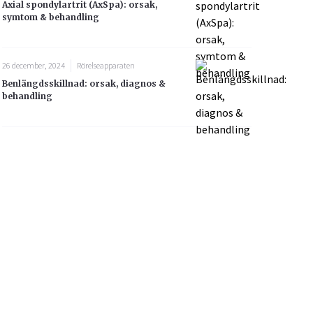
Axial spondylartrit (AxSpa): orsak,
symtom & behandling
26 december, 2024
Rörelseapparaten
Benlängdsskillnad: orsak, diagnos &
behandling