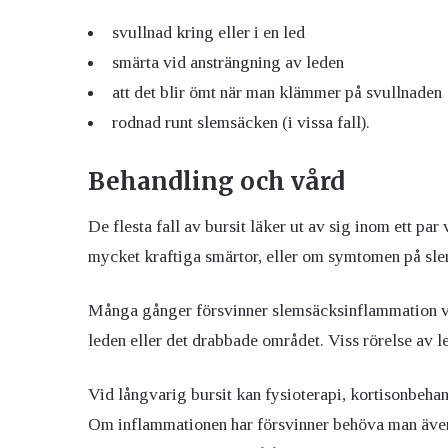
svullnad kring eller i en led
smärta vid ansträngning av leden
att det blir ömt när man klämmer på svullnaden
rodnad runt slemsäcken (i vissa fall).
Behandling och vård
De flesta fall av bursit läker ut av sig inom ett pa
mycket kraftiga smärtor, eller om symtomen på sle
Många gånger försvinner slemsäcksinflammation vi
leden eller det drabbade området. Viss rörelse av 
Vid långvarig bursit kan fysioterapi, kortisonbeha
Om inflammationen har försvinner behöva man även t