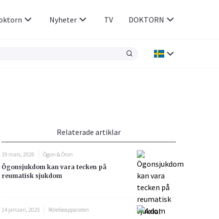
oktorn
Nyheter
TV
DOKTORN
Hjärnan & Nerver
Infektioner &
Vacciner
Hjärta & Kärl
din
e besvara
Hud & Hår
ar
n
Relaterade artiklar
Rökavvänjning
Sex & Samliv
19 mars, 2026
Ögon & Öron
Rörelseapparaten
Sömn & Stress
Ögonsjukdom kan vara tecken på
icy.
reumatisk sjukdom
14 januari, 2025
Rörelseapparaten