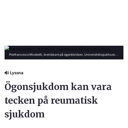
Pierfrancesco Mirabelli, överläkare på ögonkliniken, Universitetssjukhuset Linköping. Foto Region Östergötland
Lyssna
Ögonsjukdom kan vara
tecken på reumatisk
sjukdom