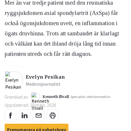
Mer än var tredje patient med den reumatiska
ryggsjukdomen axial spondylartrit (AxSpa) får
också ögonsjukdomen uveit, en inflammation i
ögats druvhinna. Trots att sambandet är klarlagt
och välkänt kan det ibland dröja lång tid innan
patienten utreds och får rätt diagnos.
Evelyn Pesikan
Medicinjournalist
Granskad av:
Kenneth Illvall
, Specialist i allmänmedicin
Uppdaterad: 19 mars, 2026
Prenumerera på nyhetsbrev