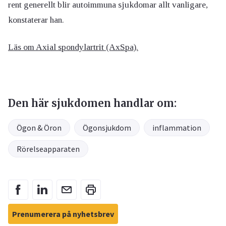
rent generellt blir autoimmuna sjukdomar allt vanligare,
konstaterar han.
Läs om Axial spondylartrit (AxSpa).
Den här sjukdomen handlar om:
Ögon & Öron
Ögonsjukdom
inflammation
Rörelseapparaten
Prenumerera på nyhetsbrev