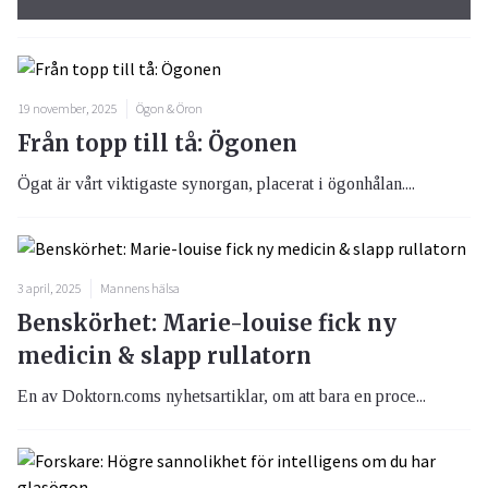
19 november, 2025
Ögon & Öron
Från topp till tå: Ögonen
Ögat är vårt viktigaste synorgan, placerat i ögonhålan....
3 april, 2025
Mannens hälsa
Benskörhet: Marie-louise fick ny
medicin & slapp rullatorn
En av Doktorn.coms nyhetsartiklar, om att bara en proce...