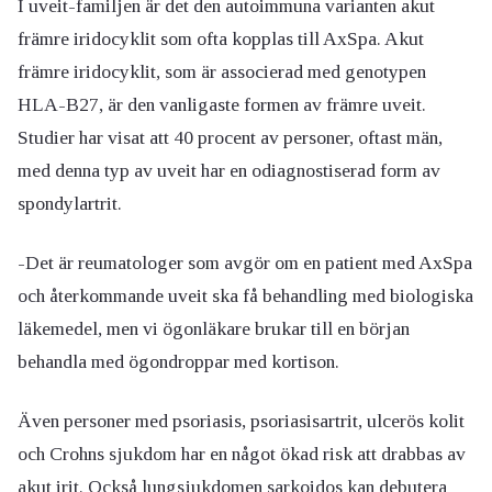
I uveit-familjen är det den autoimmuna varianten akut
främre iridocyklit som ofta kopplas till AxSpa. Akut
främre iridocyklit, som är associerad med genotypen
HLA-B27, är den vanligaste formen av främre uveit.
Studier har visat att 40 procent av personer, oftast män,
med denna typ av uveit har en odiagnostiserad form av
spondylartrit.
-Det är reumatologer som avgör om en patient med AxSpa
och återkommande uveit ska få behandling med biologiska
läkemedel, men vi ögonläkare brukar till en början
behandla med ögondroppar med kortison.
Även personer med psoriasis, psoriasisartrit, ulcerös kolit
och Crohns sjukdom har en något ökad risk att drabbas av
akut
irit
. Också lungsjukdomen sarkoidos kan debutera