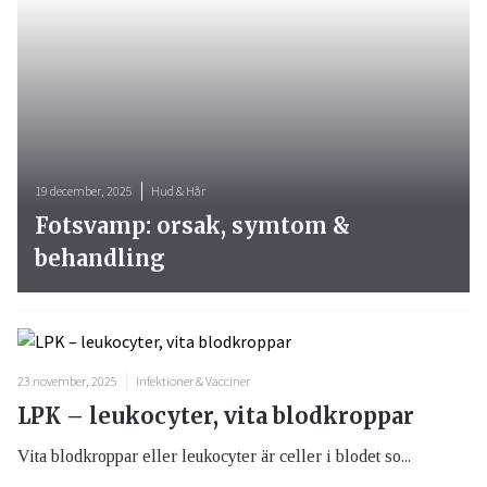
19 december, 2025
Hud & Hår
Fotsvamp: orsak, symtom &
behandling
23 november, 2025
Infektioner & Vacciner
LPK – leukocyter, vita blodkroppar
Vita blodkroppar eller leukocyter är celler i blodet so...