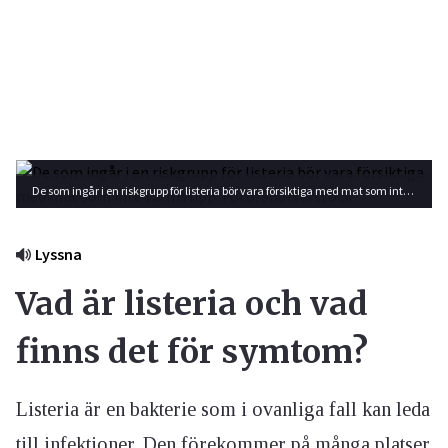
De som ingår i en riskgrupp för listeria bör vara försiktiga med mat som inte värms upp. Foto: Shutterstock
Lyssna
Vad är listeria och vad
finns det för symtom?
Listeria är en bakterie som i ovanliga fall kan leda
till infektioner. Den förekommer på många platser