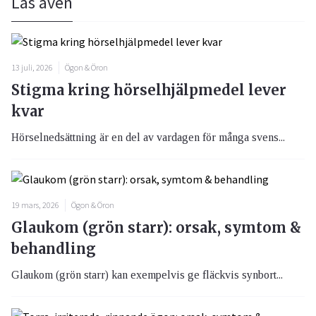
Läs även
13 juli, 2026
Ögon & Öron
Stigma kring hörselhjälpmedel lever
kvar
Hörselnedsättning är en del av vardagen för många svens...
19 mars, 2026
Ögon & Öron
Glaukom (grön starr): orsak, symtom &
behandling
Glaukom (grön starr) kan exempelvis ge fläckvis synbort...