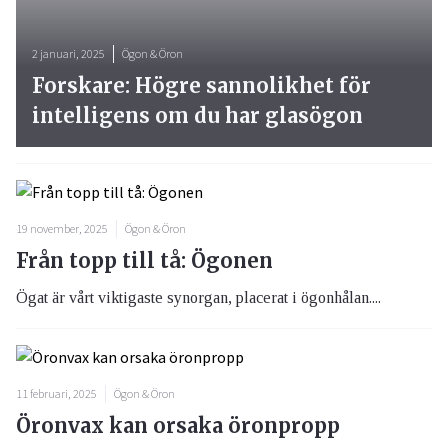
2 januari, 2025
Ögon & Öron
Forskare: Högre sannolikhet för
intelligens om du har glasögon
19 november, 2025
Ögon & Öron
Från topp till tå: Ögonen
Ögat är vårt viktigaste synorgan, placerat i ögonhålan....
11 februari, 2025
Ögon & Öron
Öronvax kan orsaka öronpropp