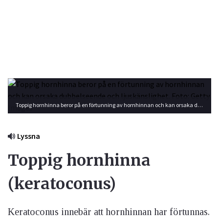
Toppig hornhinna beror på en förtunning av hornhinnan och kan orsaka dubbelseende och ljuskänslighet. Foto: Getty Images
Lyssna
Toppig hornhinna
(keratoconus)
Keratoconus innebär att hornhinnan har förtunnas.