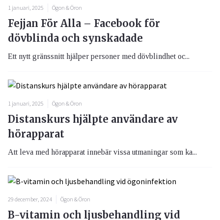
1 januari, 2025
Ögon & Öron
Fejjan För Alla – Facebook för
dövblinda och synskadade
Ett nytt gränssnitt hjälper personer med dövblindhet oc...
1 januari, 2025
Ögon & Öron
Distanskurs hjälpte användare av
hörapparat
Att leva med hörapparat innebär vissa utmaningar som ka...
29 december, 2024
Ögon & Öron
B-vitamin och ljusbehandling vid