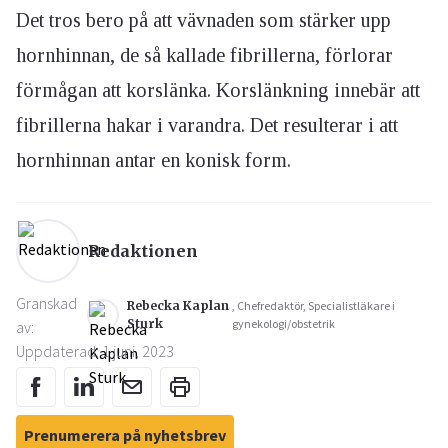
Det tros bero på att vävnaden som stärker upp
hornhinnan, de så kallade fibrillerna, förlorar
förmågan att korslänka. Korslänkning innebär att
fibrillerna hakar i varandra. Det resulterar i att
hornhinnan antar en konisk form.
Redaktionen
Granskad
Rebecka Kaplan
, Chefredaktör, Specialistläkare i
Sturk
gynekologi/obstetrik
av:
Uppdaterad: 1 juni, 2023
Prenumerera på nyhetsbrev