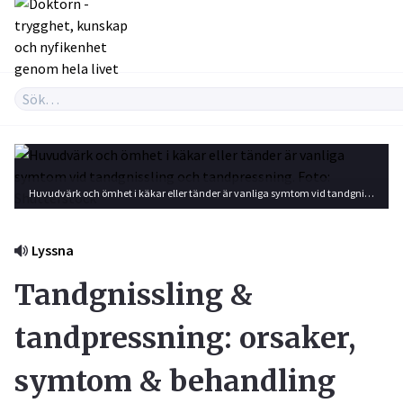
Huvudvärk och ömhet i käkar eller tänder är vanliga symtom vid tandgnissling och tandpressning. Foto: Shutterstock
Lyssna
Tandgnissling &
tandpressning: orsaker,
symtom & behandling