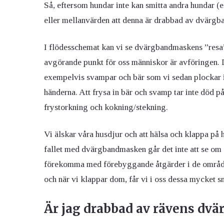
Så, eftersom hundar inte kan smitta andra hundar (e
eller mellanvärden att denna är drabbad av dvärgba
I flödesschemat kan vi se dvärgbandmaskens ”resa”
avgörande punkt för oss människor är avföringen. D
exempelvis svampar och bär som vi sedan plockar 
händerna. Att frysa in bär och svamp tar inte död
frystorkning och kokning/stekning.
Vi älskar våra husdjur och att hälsa och klappa på hu
fallet med dvärgbandmasken går det inte att se om d
förekomma med förebyggande åtgärder i de områden
och när vi klappar dom, får vi i oss dessa mycket 
Är jag drabbad av rävens dv