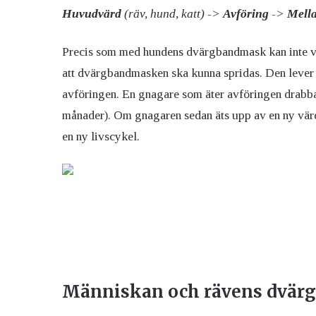
Huvudvärd
(räv, hund, katt) ->
Avföring
->
Mell
Precis som med hundens dvärgbandmask kan inte vä
att dvärgbandmasken ska kunna spridas. Den lever
avföringen. En gnagare som äter avföringen drabba
månader). Om gnagaren sedan äts upp av en ny vär
en ny livscykel.
Människan och rävens dvä