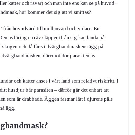
ller katter och rävar) och man inte ens kan se på huvud-
ndmask, hur kommer det sig att vi smittas?
 från huvudvärd till mellanvärd och vidare. En
en avföring en räv släpper ifrån sig kan landa på
i skogen och då får vi dvärgbandmaskens ägg på
 på dvärgbandmasken, däremot dör parasiten av
ndar och katter anses i vårt land som relativt riskfritt. I
itt husdjur bär parasiten – därför går det enbart att
 som är drabbade. Äggen fastnar lätt i djurens päls
små ägg.
ärgbandmask?