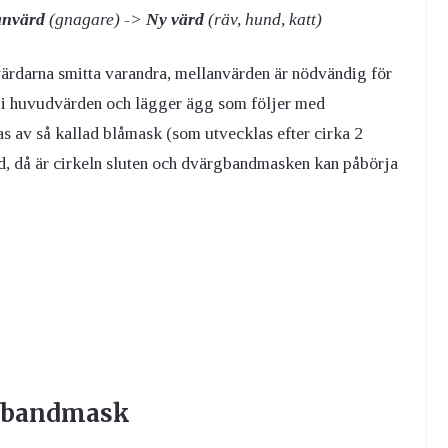
anvärd
(gnagare) ->
Ny värd
(räv, hund, katt)
rdarna smitta varandra, mellanvärden är nödvändig för
 i huvudvärden och lägger ägg som följer med
s av så kallad blåmask (som utvecklas efter cirka 2
d, då är cirkeln sluten och dvärgbandmasken kan påbörja
rgbandmask