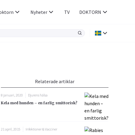
oktorn
Nyheter
TV
DOKTORN
Hjärnan & Nerver
Infektioner &
Vacciner
Hjärta & Kärl
din
e besvara
Hud & Hår
ar
n
Relaterade artiklar
Rökavvänjning
Sex & Samliv
8 januari, 2020
Djurens hälsa
Rörelseapparaten
Sömn & Stress
Kela med hunden – en farlig smittorisk?
icy.
21 april, 2015
Infektioner & Vacciner