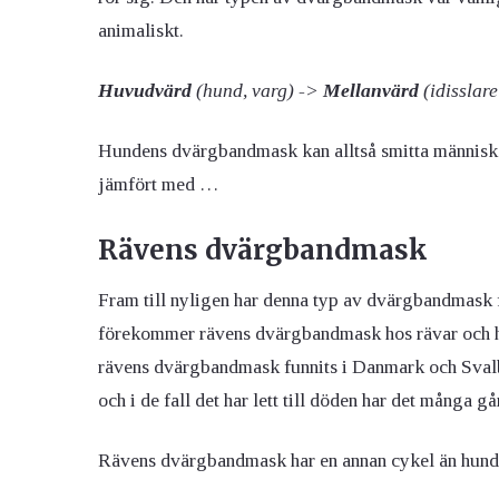
animaliskt.
Huvudvärd
(hund, varg) ->
Mellanvärd
(idisslare
Hundens dvärgbandmask kan alltså smitta människor
jämfört med …
Rävens dvärgbandmask
Fram till nyligen har denna typ av dvärgbandmask 
förekommer rävens dvärgbandmask hos rävar och hu
rävens dvärgbandmask funnits i Danmark och Sval
och i de fall det har lett till döden har det många g
Rävens dvärgbandmask har en annan cykel än hun