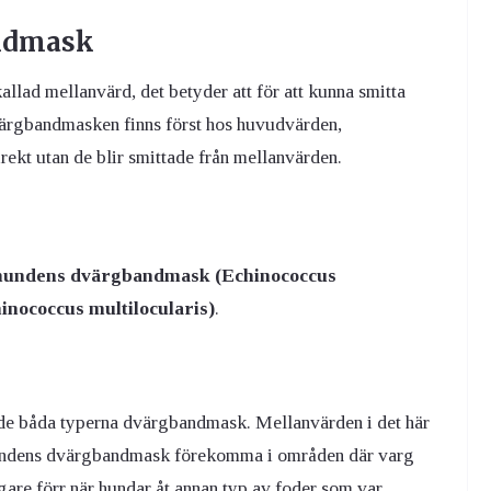
andmask
lad mellanvärd, det betyder att för att kunna smitta
ärgbandmasken finns först hos huvudvärden,
irekt utan de blir smittade från mellanvärden.
hundens dvärgbandmask (Echinococcus
nococcus multilocularis)
.
de båda typerna dvärgbandmask. Mellanvärden i det här
n hundens dvärgbandmask förekomma i områden där varg
are förr när hundar åt annan typ av foder som var