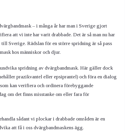
 dvärgbandmask – i många år har man i Sverige gjort
fiera att vi inte har varit drabbade. Det är så man nu har
till Sverige. Rädslan för en större spridning är så pass
ndmask hos människor och djur.
 undvika spridning av dvärgbandmask. Här gäller dock
ehåller prazikvantel eller epsiprantel) och föra en dialog
 som kan verifiera och ordinera förebyggande
g om det finns misstanke om eller fara för
handla sådant vi plockar i drabbade områden är en
ndvika att få i oss dvärgbandmaskens ägg.