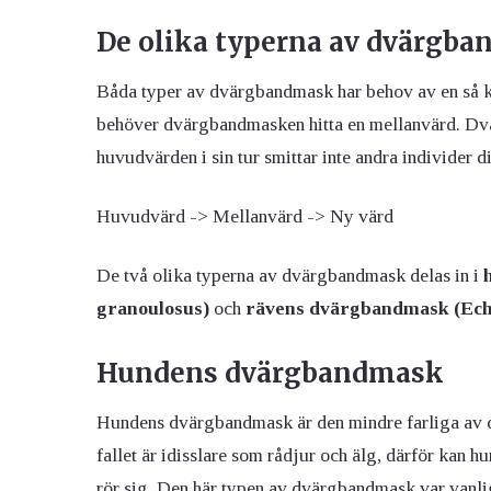
De olika typerna av dvärgb
Båda typer av dvärgbandmask har behov av en så kal
behöver dvärgbandmasken hitta en mellanvärd. Dv
huvudvärden i sin tur smittar inte andra individer d
Huvudvärd -> Mellanvärd -> Ny värd
De två olika typerna av dvärgbandmask delas in i
granoulosus)
och
rävens dvärgbandmask (Echi
Hundens dvärgbandmask
Hundens dvärgbandmask är den mindre farliga av 
fallet är idisslare som rådjur och älg, därför ka
rör sig. Den här typen av dvärgbandmask var vanlig