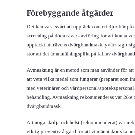
Förebyggande åtgärder
Det kan vara svårt att upptäcka om ett djur bär på
screening på döda rävars avföring för att kunna veri
upptäckt att rävens dvärgbandmask tyvärr tagit sig 
stor att det är anmälningsplikt på fall av dvärgba
Avmaskning är en metod som man använder för att
att veta vilka medel som fungerar (preparat som inn
med veterinärer och vårdpersonal/apotekspersonal
behandling. Avmaskning rekommenderas var 28:e da
dvärgbandmask.
Att noga skölja och helst (rekommenderat) värmebe
viktig preventiv åtgärd för att vi människor ska u