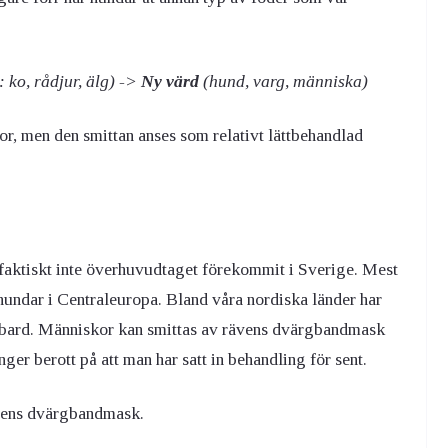
: ko, rådjur, älg) ->
Ny värd
(hund, varg, människa)
, men den smittan anses som relativt lättbehandlad
faktiskt inte överhuvudtaget förekommit i Sverige. Mest
ndar i Centraleuropa. Bland våra nordiska länder har
bard. Människor kan smittas av rävens dvärgbandmask
ånger berott på att man har satt in behandling för sent.
dens dvärgbandmask.