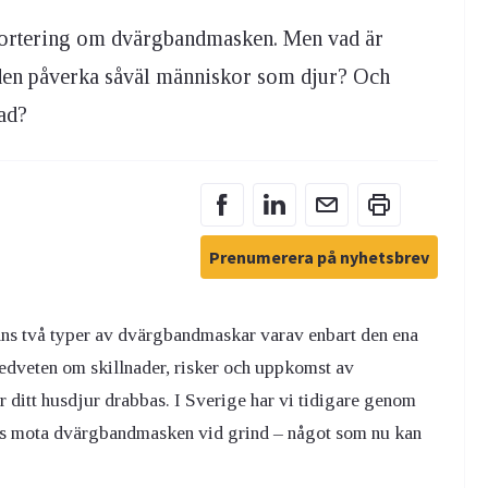
pportering om dvärgbandmasken. Men vad är
den påverka såväl människor som djur? Och
tad?
Prenumerera på nyhetsbrev
inns två typer av dvärgbandmaskar varav enbart den ena
 medveten om skillnader, risker och uppkomst av
r ditt husdjur drabbas. I Sverige har vi tidigare genom
ts mota dvärgbandmasken vid grind – något som nu kan