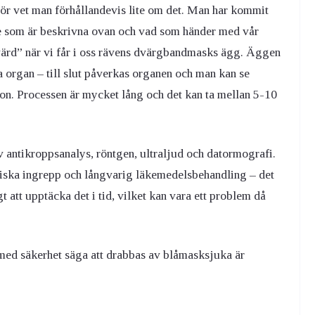
ör vet man förhållandevis lite om det. Man har kommit
är de som är beskrivna ovan och vad som händer med vår
värd” när vi får i oss rävens dvärgbandmasks ägg. Äggen
ra organ – till slut påverkas organen och man kan se
on. Processen är mycket lång och det kan ta mellan 5-10
v antikroppsanalys, röntgen, ultraljud och datormografi.
iska ingrepp och långvarig läkemedelsbehandling – det
att upptäcka det i tid, vilket kan vara ett problem då
med säkerhet säga att drabbas av blåmasksjuka är