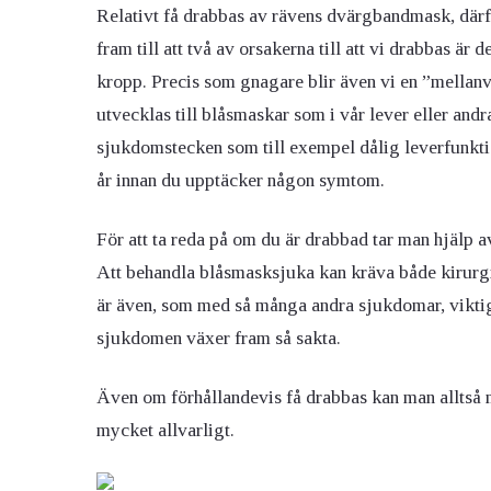
Relativt få drabbas av rävens dvärgbandmask, därf
fram till att två av orsakerna till att vi drabbas 
kropp. Precis som gnagare blir även vi en ”mellan
utvecklas till blåsmaskar som i vår lever eller and
sjukdomstecken som till exempel dålig leverfunkti
år innan du upptäcker någon symtom.
För att ta reda på om du är drabbad tar man hjälp a
Att behandla blåsmasksjuka kan kräva både kirurg
är även, som med så många andra sjukdomar, viktigt 
sjukdomen växer fram så sakta.
Även om förhållandevis få drabbas kan man alltså 
mycket allvarligt.