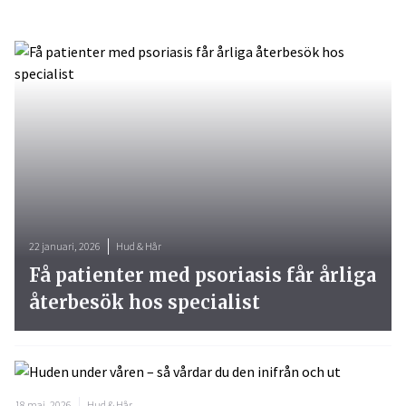
22 januari, 2026
Hud & Hår
Få patienter med psoriasis får årliga
återbesök hos specialist
18 maj, 2026
Hud & Hår