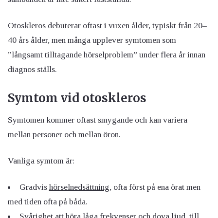
Otoskleros debuterar oftast i vuxen ålder, typiskt från 20–
40 års ålder, men många upplever symtomen som
”långsamt tilltagande hörselproblem” under flera år innan
diagnos ställs.
Symtom vid otoskleros
Symtomen kommer oftast smygande och kan variera
mellan personer och mellan öron.
Vanliga symtom är:
Gradvis
hörselnedsättning
, ofta först på ena örat men
med tiden ofta på båda.
Svårighet att höra låga frekvenser och dova ljud, till