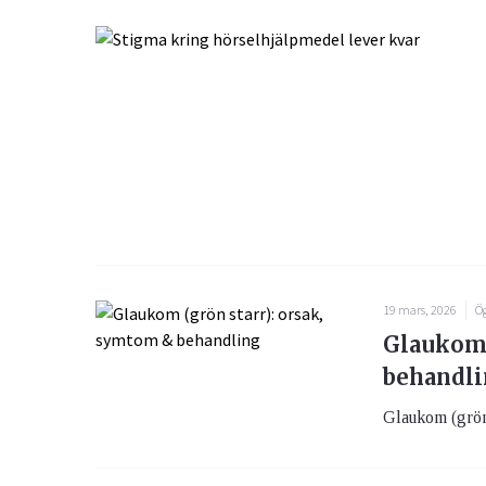
19 mars, 2026
Ö
Glaukom 
behandl
Glaukom (grön 