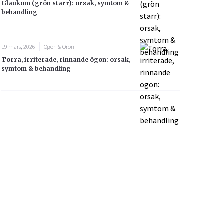
Glaukom (grön starr): orsak, symtom &
behandling
19 mars, 2026
Ögon & Öron
Torra, irriterade, rinnande ögon: orsak,
symtom & behandling