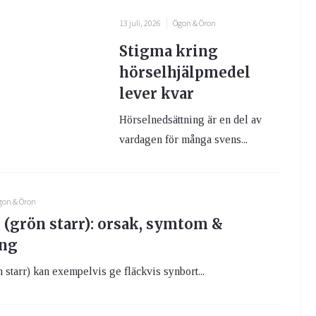
13 juli, 2026
Ögon & Öron
Stigma kring
hörselhjälpmedel
lever kvar
Hörselnedsättning är en del av
vardagen för många svens...
gon & Öron
(grön starr): orsak, symtom &
ing
starr) kan exempelvis ge fläckvis synbort...