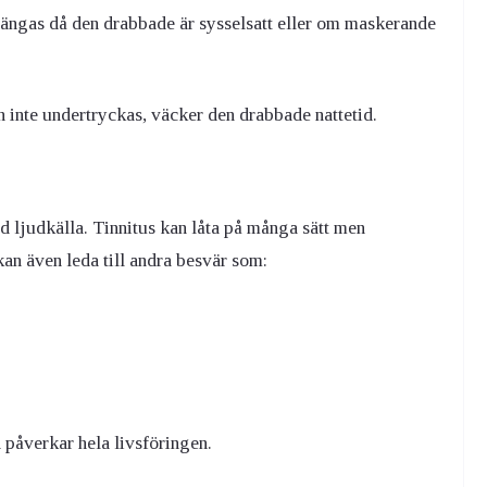
trängas då den drabbade är sysselsatt eller om maskerande
n inte undertryckas, väcker den drabbade nattetid.
d ljudkälla. Tinnitus kan låta på många sätt men
kan även leda till andra besvär som:
n påverkar hela livsföringen.