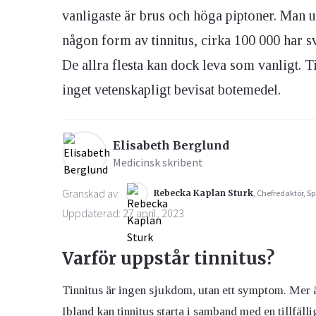
vanligaste är brus och höga piptoner. Man u
någon form av tinnitus, cirka 100 000 har sv
Ögon & Öron
Övervikt
De allra flesta kan dock leva som vanligt. Ti
inget vetenskapligt bevisat botemedel.
Elisabeth Berglund
Medicinsk skribent
Granskad av:
Rebecka Kaplan Sturk
, Chefredaktör, Sp
Uppdaterad: 27 april, 2023
Varför uppstår tinnitus?
Tinnitus är ingen sjukdom, utan ett symptom. Mer ä
Ibland kan tinnitus starta i samband med en tillfäl