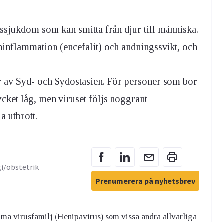
ssjukdom som kan smitta från djur till människa.
rninflammation (encefalit) och andningssvikt, och
 av Syd- och Sydostasien. För personer som bor
mycket låg, men viruset följs noggrant
a utbrott.
gi/obstetrik
Prenumerera på nyhetsbrev
ma virusfamilj (Henipavirus) som vissa andra allvarliga