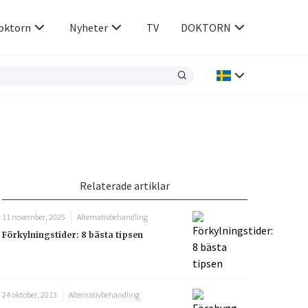
oktorn
Nyheter
TV
DOKTORN
Hjärnan & Nerver
Infektioner &
Vacciner
Hjärta & Kärl
din
e besvara
Hud & Hår
ar
n
Relaterade artiklar
Rökavvänjning
Sex & Samliv
11 november, 2025
Alternativbehandling
Rörelseapparaten
Sömn & Stress
Förkylningstider: 8 bästa tipsen
icy.
24 oktober, 2013
Alternativbehandling