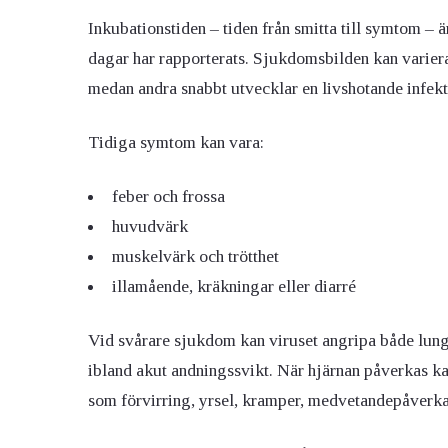
Inkubationstiden – tiden från smitta till symtom – är
dagar har rapporterats. Sjukdomsbilden kan variera
medan andra snabbt utvecklar en livshotande infekt
Tidiga symtom kan vara:
feber och frossa
huvudvärk
muskelvärk och trötthet
illamående, kräkningar eller diarré
Vid svårare sjukdom kan viruset angripa både lung
ibland akut andningssvikt. När hjärnan påverkas k
som förvirring, yrsel, kramper, medvetandepåverkan