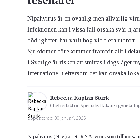
resenärer
Nipahvirus är en ovanlig men allvarlig viru
Ögon & Öron
Övervikt
Infektionen kan i vissa fall orsaka svår hjä
dödligheten har varit hög vid flera utbrott.
Sjukdomen förekommer framför allt i delar
i Sverige är risken att smittas i dagsläget 
internationellt eftersom det kan orsaka lokal
Rebecka Kaplan Sturk
Chefredaktör, Specialistläkare i gynekolo
Uppdaterad: 30 januari, 2026
Nipahvirus (NiV) är ett RNA-virus som tillhör sam