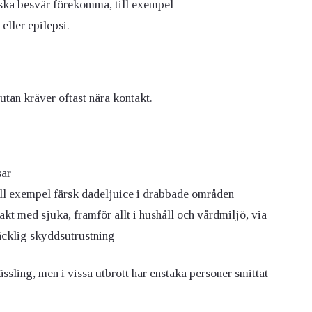
ska besvär förekomma, till exempel
eller epilepsi.
 utan kräver oftast nära kontakt.
sar
ll exempel färsk dadeljuice i drabbade områden
akt med sjuka, framför allt i hushåll och vårdmiljö, via
äcklig skyddsutrustning
ässling, men i vissa utbrott har enstaka personer smittat