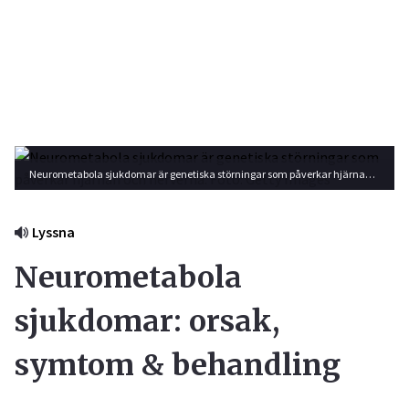
Neurometabola sjukdomar är genetiska störningar som påverkar hjärnan och nerverna. Foto: Getty Images
Lyssna
Neurometabola
sjukdomar: orsak,
symtom & behandling