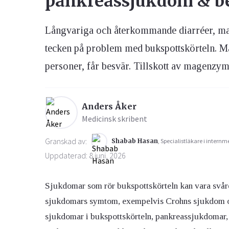
pankreassjukdom & b
Långvariga och återkommande diarréer, magk
Ögon & Öron
Övervikt
tecken på problem med bukspottskörteln. Man 
personer, får besvär. Tillskott av magenzyme
Anders Åker
Medicinsk skribent
Granskad av:
Shabab Hasan
, Specialistläkare i internm
Uppdaterad: 8 juni, 2026
Sjukdomar som rör bukspottskörteln kan vara svår
sjukdomars symtom, exempelvis Crohns sjukdom och 
sjukdomar i bukspottskörteln, pankreassjukdomar, gl