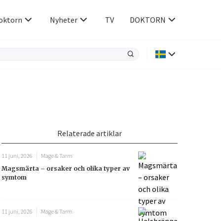
oktorn
Nyheter
TV
DOKTORN
Hjärnan & Nerver
Infektioner &
Vacciner
Hjärta & Kärl
din
e besvara
Hud & Hår
ar
n
Relaterade artiklar
Rökavvänjning
Sex & Samliv
11 juni, 2026
Mage & Tarm
Rörelseapparaten
Sömn & Stress
Magsmärta – orsaker och olika typer av
icy.
symtom
11 juni, 2026
Mage & Tarm