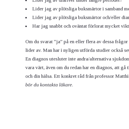
Lider jag av diarréer under längre perioder?
Lider jag av plötsliga buksmärtor i samband m
Lider jag av plötsliga buksmärtor och/eller dia
Har jag snabbt och oväntat förlorat mycket vikt
Om du svarat ”ja” på en eller flera av dessa fråg
lider av. Man har i nyligen utförda studier också s
En diagnos utesluter inte andra/alternativa sjukdo
vara värt, även om du redan har en diagnos, att gå t
och din hälsa. Ett konkret råd från professor Matthi
bör du kontakta läkare
.