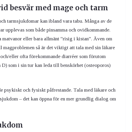
t vid besvär med mage och tarm
och tarmsjukdomar kan ibland vara tabu. Många av de
erar upplevas som både pinsamma och ovidkommande.
ga matvanor eller bara allmänt ”risig i kistan”. Även om
till magproblemen så är det viktigt att tala med sin läkare
 och/eller ofta förekommande diarréer som förutom
n D) som i sin tur kan leda till benskörhet (osteoporos)
åde psykiskt och fysiskt påfrestande. Tala med läkare och
assjukdom – det kan öppna för en mer grundlig dialog om
jukdom