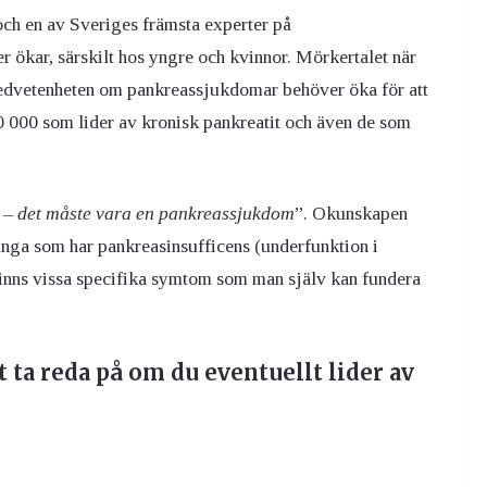
och en av Sveriges främsta experter på
r ökar, särskilt hos yngre och kvinnor. Mörkertalet när
medvetenheten om pankreassjukdomar behöver öka för att
10 000 som lider av kronisk pankreatit och även de som
 – det måste vara en pankreassjukdom
”. Okunskapen
många som har pankreasinsufficens (underfunktion i
 finns vissa specifika symtom som man själv kan fundera
t ta reda på om du eventuellt lider av