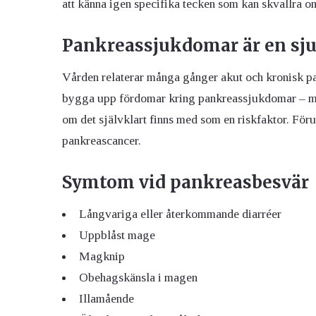
att känna igen specifika tecken som kan skvallra 
Pankreassjukdomar är en s
Vården relaterar många gånger akut och kronisk pank
bygga upp fördomar kring pankreassjukdomar – me
om det självklart finns med som en riskfaktor. För
pankreascancer.
Symtom vid pankreasbesvär
Långvariga eller återkommande diarréer
Uppblåst mage
Magknip
Obehagskänsla i magen
Illamående