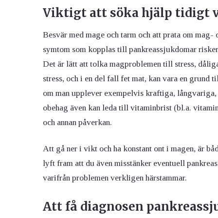
Viktigt att söka hjälp tidig
Besvär med mage och tarm och att prata om mag- 
symtom som kopplas till pankreassjukdomar risk
Det är lätt att tolka magproblemen till stress, dåli
stress, och i en del fall fet mat, kan vara en grund 
om man upplever exempelvis kraftiga, långvariga,
obehag även kan leda till vitaminbrist (bl.a. vitami
och annan påverkan.
Att gå ner i vikt och ha konstant ont i magen, är b
lyft fram att du även misstänker eventuell pankre
varifrån problemen verkligen härstammar.
Att få diagnosen pankreass