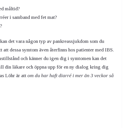
ed måltid?
rréer i samband med fet mat?
?
or kan det vara någon typ av pankreassjukdom som du
ett att dessa symtom även återfinns hos patienter med IBS.
mstillstånd och känner du igen dig i symtomen kan det
ill din läkare och öppna upp för en ny dialog kring dig
as Löhr är att
om du har haft diarré i mer än 3 veckor så