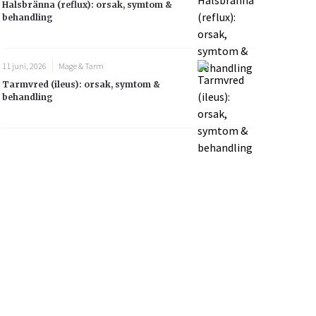
Halsbränna (reflux): orsak, symtom &
behandling
11 juni, 2026
Mage & Tarm
Tarmvred (ileus): orsak, symtom &
behandling