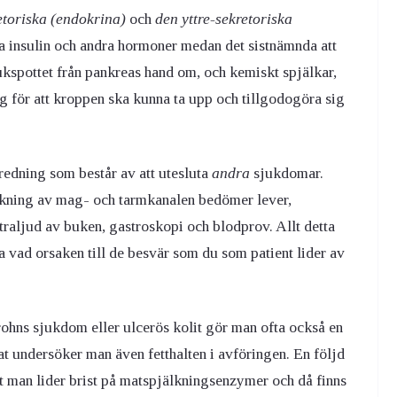
etoriska (endokrina)
och
den yttre-sekretoriska
ra insulin och andra hormoner medan det sistnämnda att
kspottet från pankreas hand om, och kemiskt spjälkar,
g för att kroppen ska kunna ta upp och tillgodogöra sig
redning som består av att utesluta
andra
sjukdomar.
ökning av mag- och tarmkanalen bedömer lever,
traljud av buken, gastroskopi och blodprov. Allt detta
a vad orsaken till de besvär som du som patient lider av
ohns sjukdom eller ulcerös kolit gör man ofta också en
tat undersöker man även fetthalten i avföringen. En följd
tt man lider brist på matspjälkningsenzymer och då finns