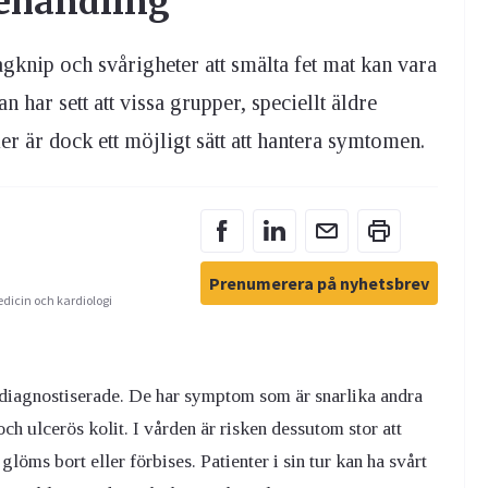
ehandling
nip och svårigheter att smälta fet mat kan vara
har sett att vissa grupper, speciellt äldre
r är dock ett möjligt sätt att hantera symtomen.
Prenumerera på nyhetsbrev
edicin och kardiologi
diagnostiserade. De har symptom som är snarlika andra
ulcerös kolit. I vården är risken dessutom stor att
öms bort eller förbises. Patienter i sin tur kan ha svårt