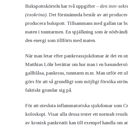
Bukspottskörteln har två uppgifter –
den inre-sekr
(exokrina)
. Det förstnämnda består av att produce
producera bukspott. Tillsammans med gallan tar bu
maten i tunntarmen. En spjälkning som är nödvändi
den energi som tillförts med maten.
När man letar efter pankreassjukdomar är det en ut
Matthias Löhr berättar om hur man i en basunders
gallblåsa, pankreas, tunntarm m.m. Man utför ett ul
görs för att så grundligt som möjligt försöka utrön
faktiskt grundar sig på.
För att utesluta inflammatoriska sjukdomar som Cr
koloskopi. Visar alla dessa tester ett normalt resul
av kronisk pankreatit kan till exempel handla om a