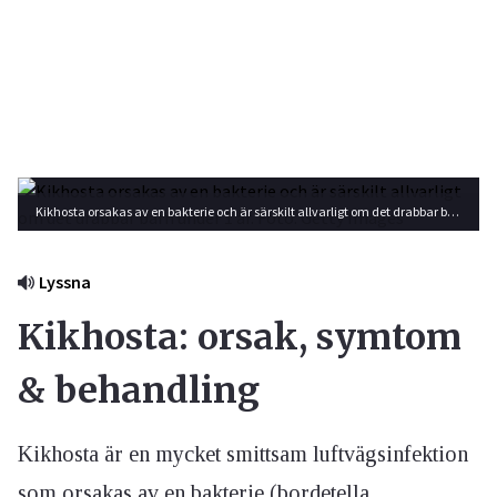
Kikhosta orsakas av en bakterie och är särskilt allvarligt om det drabbar barn under 1 år. Foto: Getty Images
Lyssna
Kikhosta: orsak, symtom
& behandling
Kikhosta är en mycket smittsam luftvägsinfektion
som orsakas av en bakterie (bordetella