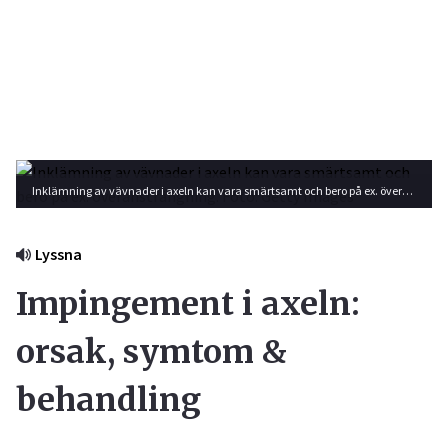
Inklämning av vävnader i axeln kan vara smärtsamt och bero på ex. överansträngning. Foto: Getty Images
Lyssna
Impingement i axeln:
orsak, symtom &
behandling