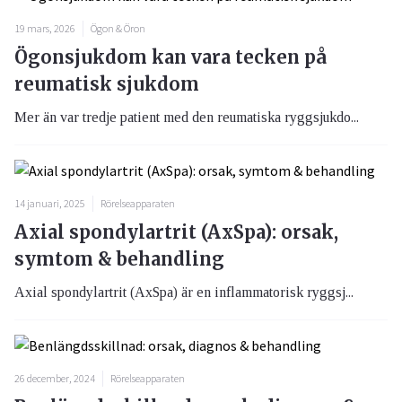
19 mars, 2026
Ögon & Öron
Ögonsjukdom kan vara tecken på
reumatisk sjukdom
Mer än var tredje patient med den reumatiska ryggsjukdo...
14 januari, 2025
Rörelseapparaten
Axial spondylartrit (AxSpa): orsak,
symtom & behandling
Axial spondylartrit (AxSpa) är en inflammatorisk ryggsj...
26 december, 2024
Rörelseapparaten