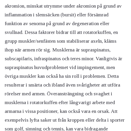
akromion, minskat utrymme under akromion på grund av
inflammation i slemsäcken (bursit) eller försämrad
funktion av senorna på grund av degeneration eller
svullnad. Dessa faktorer bidrar till att rotatorkuffen, en
grupp muskler/senfästen som stabiliserar axeln, kläms
ihop när armen rör sig. Musklerna är supraspinatus,
subscapilaris, infraspinatus och teres minor. Vanligtvis är
supraspinatus huvudproblemet vid impingement, men
övriga muskler kan också ha sin roll i problemen. Detta
resulterar i smärta och ibland även svårigheter att utföra
rörelser med armen. Överansträngning och svaghet i
musklerna i rotatorkuffen efter långvarigt arbete med
armarna i vissa positioner, kan också vara en orsak. Att
exempelvis lyfta saker ut från kroppen eller delta i sporter
som golf, simning och tennis, kan vara bidragande