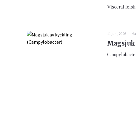
Visceral leishm
11 juni, 2026
Ma
Magsjuk 
Campylobacter 