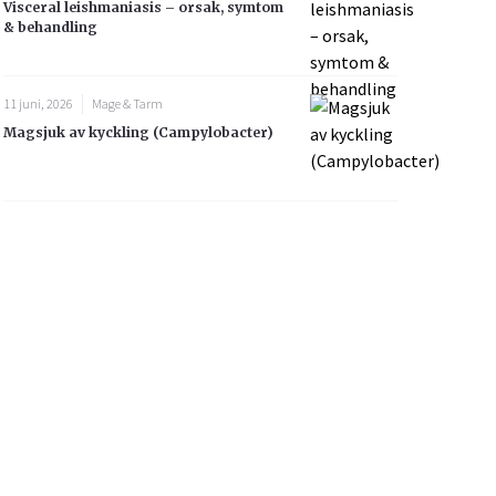
Visceral leishmaniasis – orsak, symtom
& behandling
11 juni, 2026
Mage & Tarm
Magsjuk av kyckling (Campylobacter)