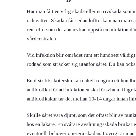
Har man fått en ytlig skada eller en rivskada som in
och vatten. Skadan får sedan lufttorka innan man sätte
rent eftersom det annars kan uppstå en infektion där 
vårdcentralen.
Vid infektion blir området runt ett hundbett väldi
rodnad som sträcker sig utanför såret. Du kan också
En distriktssköterska kan enkelt rengöra ett hundbe
antibiotika för att infektionen ska försvinna. Ungefä
antibiotikakur tar det mellan 10-14 dagar innan infe
Skulle såret vara djupt, som det oftast blir av punkt
hos en läkare. En svårare avslitningsskada brukar 
eventuellt behöver operera skadan. I övrigt är man fö