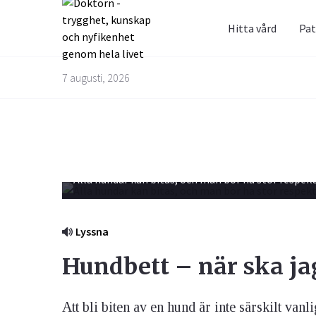
Hitta vård
Pat
Prenum
Fråga 
7 augusti, 2026
Alternativbehandling
Barn & Graviditet
Bättre liv
Glöm inte 
Här kan du
skräppost
alla frågo
Email
Alla hundar kan bitas, och man bör ha stor respek
experterna
besvarade
Kvinnans hälsa
Luftvägarna & Allergi
Lyssna
Jag h
behan
Hundbett – när ska ja
Att bli biten av en hund är inte särskilt vanli