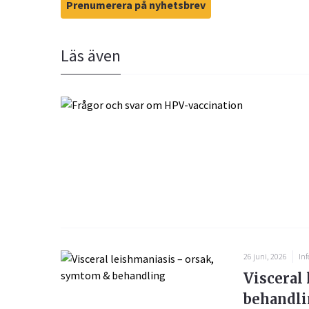
Prenumerera på nyhetsbrev
Läs även
26 juni, 2026
Inf
Visceral
behandl