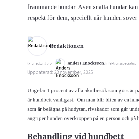
främmande hundar. Även snälla hundar kan b
respekt för dem, speciellt när hunden sover e
Ögon & Öron
Övervikt
Redaktionen
Granskad av:
Anders Enocksson
, Infektionsspecialist
Uppdaterad: 23 november, 2025
Ungefär 1 procent av alla akutbesök som görs är på
är hundbett vanligast. Om man blir biten av en hun
som är belägna på hudytan, rivskador som går unde
angriper hunden överkroppen på en person och på ba
Behandling vid hundbett