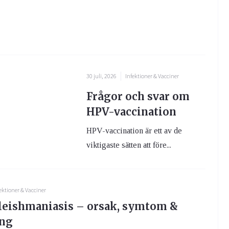
30 juli, 2026
Infektioner & Vacciner
Frågor och svar om
HPV-vaccination
HPV-vaccination är ett av de
viktigaste sätten att före...
ektioner & Vacciner
 leishmaniasis – orsak, symtom &
ing