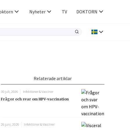
oktorn
Nyheter
TV
DOKTORN
Hjärnan & Nerver
Infektioner &
Vacciner
Hjärta & Kärl
din
e besvara
Hud & Hår
ar
n
Relaterade artiklar
Rökavvänjning
Sex & Samliv
30 juli, 2026
Infektioner & Vacciner
Rörelseapparaten
Sömn & Stress
Frågor och svar om HPV-vaccination
icy.
26 juni, 2026
Infektioner & Vacciner