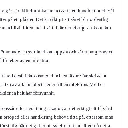
te går särskilt djupt kan man tvätta ett hundbett med tvål
r på ett plåster. Det är viktigt att såret blir ordentligt
man blivit biten, och i så fall är det viktigt att kontakta
gt ömmande, en svullnad kan uppstå och såret omges av en
 få feber av en infektion.
tt med desinfektionsmedel och en läkare får skriva ut
r 1/6 av alla hundbett leder till en infektion. Med en
ktionen helt har försvunnit.
ionssår eller avslitningsskador, är det viktigt att få vård
en ortoped eller handkirurg behöva titta på, eftersom man
rsiktig när det gäller att sy efter ett hundbett då detta