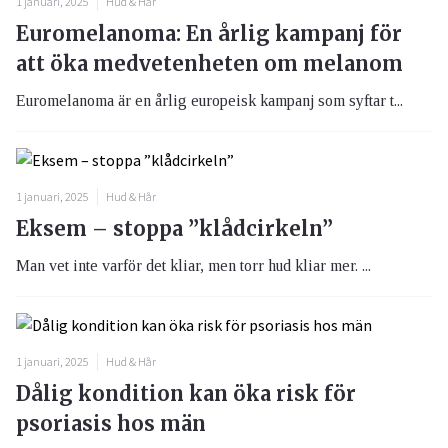
1 januari, 2025
Hud & Hår
Euromelanoma: En årlig kampanj för
att öka medvetenheten om melanom
Euromelanoma är en årlig europeisk kampanj som syftar t...
1 januari, 2025
Hud & Hår
Eksem – stoppa ”klådcirkeln”
Man vet inte varför det kliar, men torr hud kliar mer. ...
1 januari, 2025
Hud & Hår
Dålig kondition kan öka risk för
psoriasis hos män