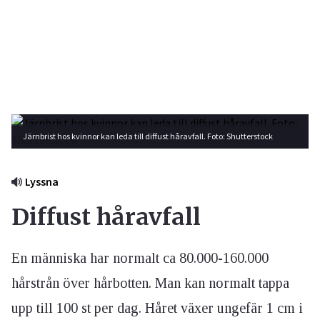
Järnbrist hos kvinnor kan leda till diffust håravfall. Foto: Shutterstock
Lyssna
Diffust håravfall
En människa har normalt ca 80.000-160.000
hårstrån över hårbotten. Man kan normalt tappa
upp till 100 st per dag. Håret växer ungefär 1 cm i