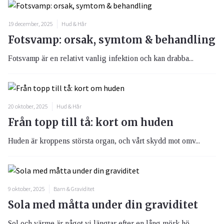
19 december, 2025
Hud & Hår
Fotsvamp: orsak, symtom & behandling
Fotsvamp är en relativt vanlig infektion och kan drabba...
20 oktober, 2025
Hud & Hår
Från topp till tå: kort om huden
Huden är kroppens största organ, och vårt skydd mot omv...
9 oktober, 2025
Barn & Graviditet
Sola med måtta under din graviditet
Sol och värme är något vi längtar efter en lång mörk hö...