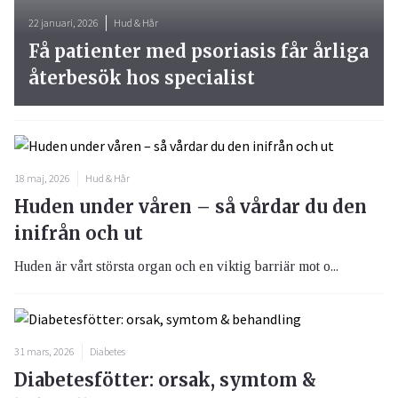
22 januari, 2026
Hud & Hår
Få patienter med psoriasis får årliga
återbesök hos specialist
18 maj, 2026
Hud & Hår
Huden under våren – så vårdar du den
inifrån och ut
Huden är vårt största organ och en viktig barriär mot o...
31 mars, 2026
Diabetes
Diabetesfötter: orsak, symtom &