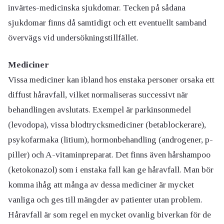
invärtes-medicinska sjukdomar. Tecken på sådana
sjukdomar finns då samtidigt och ett eventuellt samband
övervägs vid undersökningstillfället.
Mediciner
Vissa mediciner kan ibland hos enstaka personer orsaka ett
diffust håravfall, vilket normaliseras successivt när
behandlingen avslutats. Exempel är parkinsonmedel
(levodopa), vissa blodtrycksmediciner (betablockerare),
psykofarmaka (litium), hormonbehandling (androgener, p-
piller) och A-vitaminpreparat. Det finns även hårshampoo
(ketokonazol) som i enstaka fall kan ge håravfall. Man bör
komma ihåg att många av dessa mediciner är mycket
vanliga och ges till mängder av patienter utan problem.
Håravfall är som regel en mycket ovanlig biverkan för de