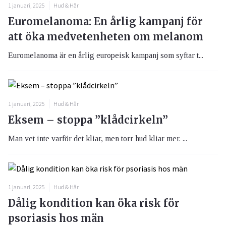
1 januari, 2025
Hud & Hår
Euromelanoma: En årlig kampanj för
att öka medvetenheten om melanom
Euromelanoma är en årlig europeisk kampanj som syftar t...
1 januari, 2025
Hud & Hår
Eksem – stoppa ”klådcirkeln”
Man vet inte varför det kliar, men torr hud kliar mer. ...
1 januari, 2025
Hud & Hår
Dålig kondition kan öka risk för
psoriasis hos män