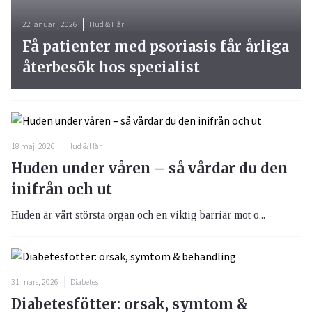
22 januari, 2026
Hud & Hår
Få patienter med psoriasis får årliga
återbesök hos specialist
18 maj, 2026
Hud & Hår
Huden under våren – så vårdar du den
inifrån och ut
Huden är vårt största organ och en viktig barriär mot o...
31 mars, 2026
Diabetes
Diabetesfötter: orsak, symtom &