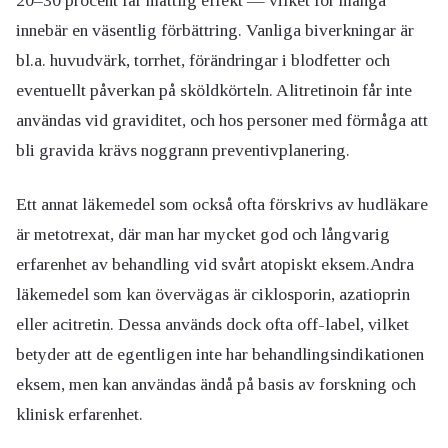
20–30 procent får måttlig effekt — vilket för många
innebär en väsentlig förbättring. Vanliga biverkningar är
bl.a. huvudvärk, torrhet, förändringar i blodfetter och
eventuellt påverkan på sköldkörteln. Alitretinoin får inte
användas vid graviditet, och hos personer med förmåga att
bli gravida krävs noggrann preventivplanering.
Ett annat läkemedel som också ofta förskrivs av hudläkare
är metotrexat, där man har mycket god och långvarig
erfarenhet av behandling vid svårt atopiskt eksem.Andra
läkemedel som kan övervägas är ciklosporin, azatioprin
eller acitretin. Dessa används dock ofta off-label, vilket
betyder att de egentligen inte har behandlingsindikationen
eksem, men kan användas ändå på basis av forskning och
klinisk erfarenhet.