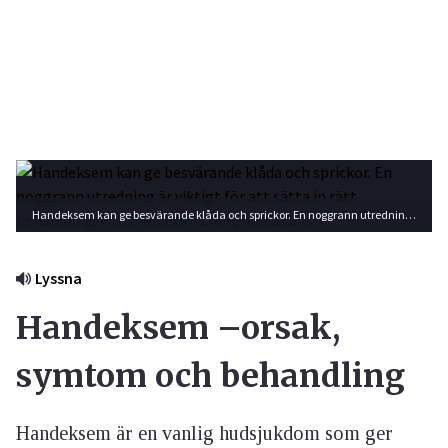
Handeksem kan ge besvärande klåda och sprickor. En noggrann utredning är viktigt för att sätta in rätt behandling. Foto: Anders Hallén, hudläkare
Lyssna
Handeksem –orsak,
symtom och behandling
Handeksem är en vanlig hudsjukdom som ger