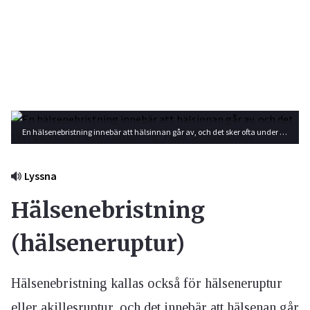
En hälsenebristning innebär att hälsinnan går av, och det sker ofta under idrottsutövning. Foto: Shutterstock
Lyssna
Hälsenebristning
(hälseneruptur)
Hälsenebristning kallas också för hälseneruptur
eller akillesruptur, och det innebär att hälsenan går