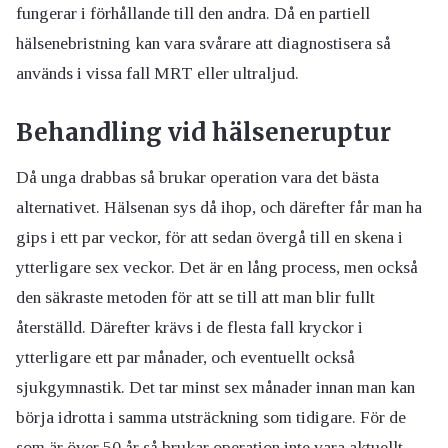
fungerar i förhållande till den andra. Då en partiell
hälsenebristning kan vara svårare att diagnostisera så
används i vissa fall MRT eller ultraljud.
Behandling vid hälseneruptur
Då unga drabbas så brukar operation vara det bästa
alternativet. Hälsenan sys då ihop, och därefter får man ha
gips i ett par veckor, för att sedan övergå till en skena i
ytterligare sex veckor. Det är en lång process, men också
den säkraste metoden för att se till att man blir fullt
återställd. Därefter krävs i de flesta fall kryckor i
ytterligare ett par månader, och eventuellt också
sjukgymnastik. Det tar minst sex månader innan man kan
börja idrotta i samma utsträckning som tidigare. För de
som är över 50 år så brukar operation inte vara aktuellt,