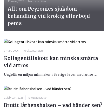
13 mars, 2026
Mannens hälsa
Allt om Peyronies sjukdom –
behandling vid krokig eller böjd
penis
9 mars, 2026
Rörelseapparaten
Kollagentillskott kan minska smärta
vid artros
Ungefär en miljon människor i Sverige lever med artros,...
21 februari, 2026
Rörelseapparaten
Brutit lårbenshalsen – vad händer sen?