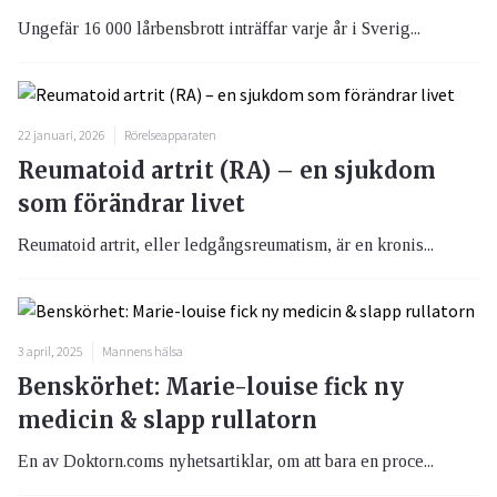
Ungefär 16 000 lårbensbrott inträffar varje år i Sverig...
22 januari, 2026
Rörelseapparaten
Reumatoid artrit (RA) – en sjukdom
som förändrar livet
Reumatoid artrit, eller ledgångsreumatism, är en kronis...
3 april, 2025
Mannens hälsa
Benskörhet: Marie-louise fick ny
medicin & slapp rullatorn
En av Doktorn.coms nyhetsartiklar, om att bara en proce...