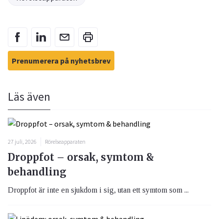
Prenumerera på nyhetsbrev
Läs även
27 juli, 2026
Rörelseapparaten
Droppfot – orsak, symtom &
behandling
Droppfot är inte en sjukdom i sig, utan ett symtom som ...