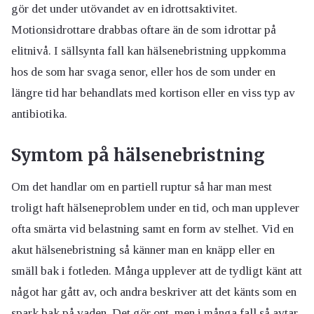
gör det under utövandet av en idrottsaktivitet.
Motionsidrottare drabbas oftare än de som idrottar på
elitnivå. I sällsynta fall kan hälsenebristning uppkomma
hos de som har svaga senor, eller hos de som under en
längre tid har behandlats med kortison eller en viss typ av
antibiotika.
Symtom på hälsenebristning
Om det handlar om en partiell ruptur så har man mest
troligt haft hälseneproblem under en tid, och man upplever
ofta smärta vid belastning samt en form av stelhet. Vid en
akut hälsenebristning så känner man en knäpp eller en
smäll bak i fotleden. Många upplever att de tydligt känt att
något har gått av, och andra beskriver att det känts som en
spark bak på vaden. Det gör ont, men i många fall så avtar