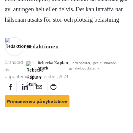
av, antingen helt eller delvis. Det kan inträffa när
hälsenan utsätts för stor och plötslig belastning.
Redaktionen
Granskad
Rebecka Kaplan
, Chefredaktör, Specialistläkare i
Sturk
gynekologi/obstetrik
av:
Uppdaterad: 16 december, 2024
Prenumerera på nyhetsbrev