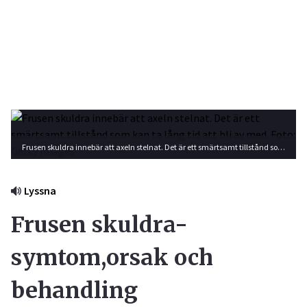
Frusen skuldra innebär att axeln stelnat. Det är ett smärtsamt tillstånd som kan ta lång tid att bli av med. Foto: Getty Images
Lyssna
Frusen skuldra-
symtom,orsak och
behandling