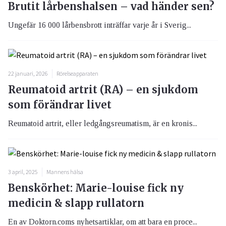
Brutit lårbenshalsen – vad händer sen?
Ungefär 16 000 lårbensbrott inträffar varje år i Sverig...
22 januari, 2026
Rörelseapparaten
Reumatoid artrit (RA) – en sjukdom
som förändrar livet
Reumatoid artrit, eller ledgångsreumatism, är en kronis...
3 april, 2025
Mannens hälsa
Benskörhet: Marie-louise fick ny
medicin & slapp rullatorn
En av Doktorn.coms nyhetsartiklar, om att bara en proce...