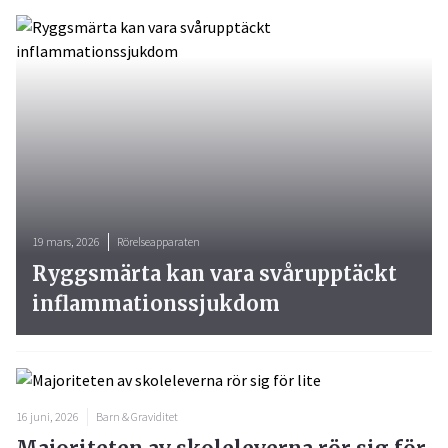
19 mars, 2026
Rörelseapparaten
Ryggsmärta kan vara svårupptäckt
inflammationssjukdom
16 juni, 2026
Barn & Graviditet