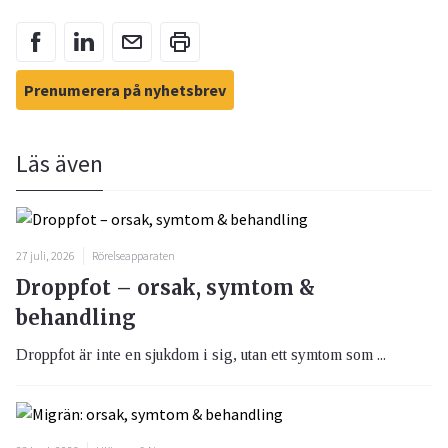
Prenumerera på nyhetsbrev
Läs även
27 juli, 2026
Rörelseapparaten
Droppfot – orsak, symtom &
behandling
Droppfot är inte en sjukdom i sig, utan ett symtom som ...